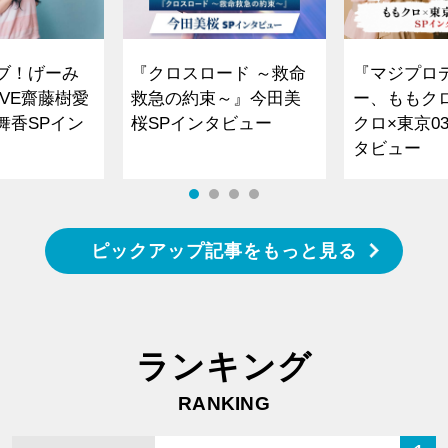
ブ！げーみ
『クロスロード ～救命
『マジプロ
VE齋藤樹愛
救急の約束～』今田美
ー、ももク
舞香SPイン
桜SPインタビュー
クロ×東京0
タビュー
ピックアップ記事をもっと見る
ランキング
RANKING