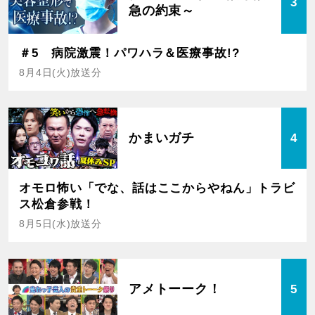
3
急の約束～
＃5 病院激震！パワハラ＆医療事故!?
8月4日(火)放送分
かまいガチ
4
オモロ怖い「でな、話はここからやねん」トラビ
ス松倉参戦！
8月5日(水)放送分
アメトーーク！
5