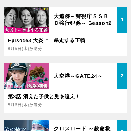
大追跡～警視庁ＳＳＢ
1
Ｃ強行犯係～ Season2
Episode3 大炎上…暴走する正義
8月5日(水)放送分
大空港～GATE24～
2
第3話 消えた子供と兎を追え！
8月6日(木)放送分
クロスロード ～救命救