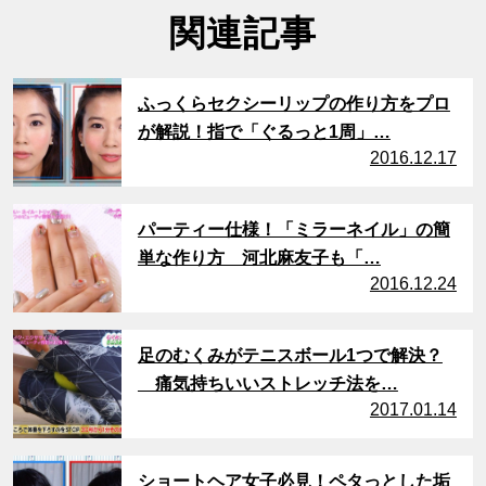
関連記事
サムネイル
ふっくらセクシーリップの作り方をプロ
が解説！指で「ぐるっと1周」…
2016.12.17
サムネイル
パーティー仕様！「ミラーネイル」の簡
単な作り方 河北麻友子も「…
2016.12.24
サムネイル
足のむくみがテニスボール1つで解決？
痛気持ちいいストレッチ法を…
2017.01.14
サムネイル
ショートヘア女子必見！ペタっとした垢