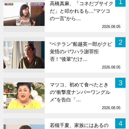
1
高橋真麻、「コネだブサイク
だ」と叩かれるも…“マツコ
の一言”から…
2026.08.05
2
“ベテラン”船越英一郎がクビ
覚悟のパワハラ謝罪拒
否！“後輩”だけ…
2026.08.05
3
マツコ、初めて食べたとき
の“衝撃度ナンバーワングル
メ”を告白「…
2026.08.05
4
若槻千夏、家族にはあるの