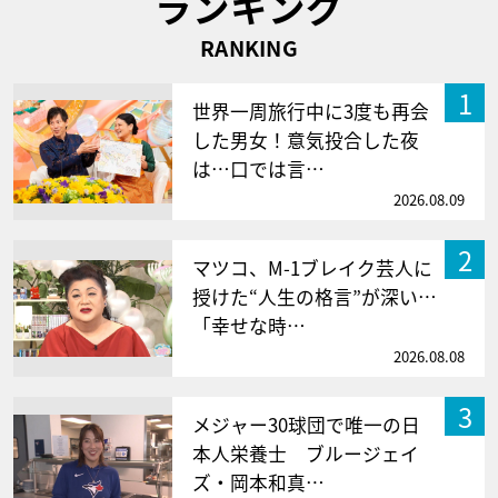
ランキング
RANKING
1
世界一周旅行中に3度も再会
した男女！意気投合した夜
は…口では言…
2026.08.09
2
マツコ、M-1ブレイク芸人に
授けた“人生の格言”が深い…
「幸せな時…
2026.08.08
3
メジャー30球団で唯一の日
本人栄養士 ブルージェイ
ズ・岡本和真…