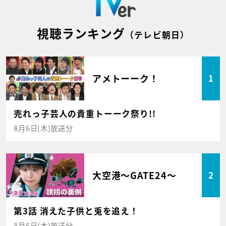
視聴ランキング
（テレビ朝日）
アメトーーク！
1
売れっ子芸人の貴重トーーク祭り!!
8月6日(木)放送分
大空港～GATE24～
2
第3話 消えた子供と兎を追え！
8月6日(木)放送分