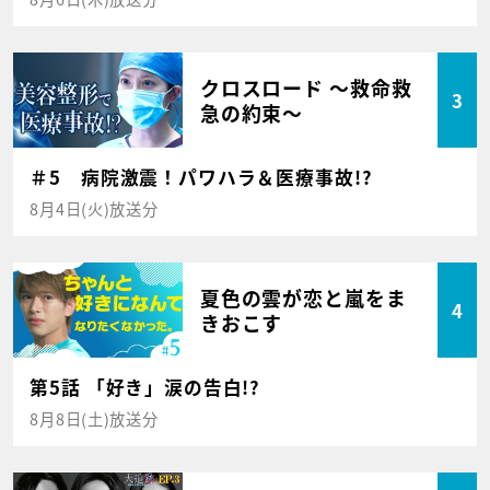
クロスロード ～救命救
3
急の約束～
＃5 病院激震！パワハラ＆医療事故!?
8月4日(火)放送分
夏色の雲が恋と嵐をま
4
きおこす
第5話 「好き」涙の告白!?
8月8日(土)放送分