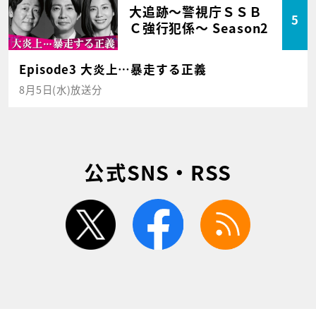
大追跡～警視庁ＳＳＢ
5
Ｃ強行犯係～ Season2
Episode3 大炎上…暴走する正義
8月5日(水)放送分
公式SNS・RSS
twitter
facebook
rss