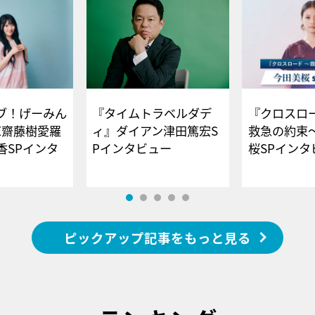
ブ！げーみん
『タイムトラベルダデ
『クロスロー
E齋藤樹愛羅
ィ』ダイアン津田篤宏S
救急の約束
香SPインタ
Pインタビュー
桜SPイ
ピックアップ記事をもっと見る