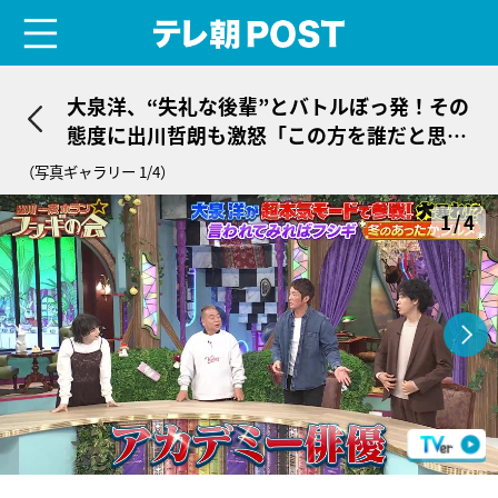
menu
テレ朝POST
大泉洋、“失礼な後輩”とバトルぼっ発！その
態度に出川哲朗も激怒「この方を誰だと思っ
ているんだ！」
（写真ギャラリー 1/4）
1/4