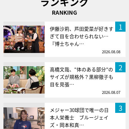
ランキング
RANKING
1
伊藤沙莉、芦田愛菜が好きす
ぎて目を合わせられない…
『博士ちゃん…
2026.08.08
2
高橋文哉、“体のある部分”の
サイズが規格外？黒柳徹子も
目を見張…
2026.08.07
3
メジャー30球団で唯一の日
本人栄養士 ブルージェイ
ズ・岡本和真…