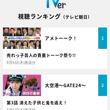
視聴ランキング
（テレビ朝日）
アメトーーク！
1
売れっ子芸人の貴重トーーク祭り!!
8月6日(木)放送分
大空港～GATE24～
2
第3話 消えた子供と兎を追え！
8月6日(木)放送分