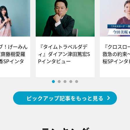
ブ！げーみん
『タイムトラベルダデ
『クロスロー
E齋藤樹愛羅
ィ』ダイアン津田篤宏S
救急の約束
香SPインタ
Pインタビュー
桜SPイ
ピックアップ記事をもっと見る