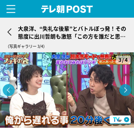
menu
テレ朝POST
大泉洋、“失礼な後輩”とバトルぼっ発！その
態度に出川哲朗も激怒「この方を誰だと思っ
ているんだ！」
（写真ギャラリー 3/4）
3/4