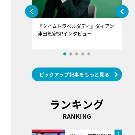
ぐ』＝LOV
『タイムトラベルダディ』ダイアン
『
香SPインタ
津田篤宏SPインタビュー
～
ピックアップ記事をもっと見る
ランキング
RANKING
1