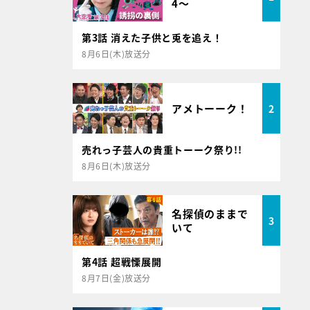
4～
第3話 消えた子供と兎を追え！
8月6日(木)放送分
アメトーーク！
2
売れっ子芸人の貴重トーーク祭り!!
8月6日(木)放送分
名探偵のままで
3
いて
第4話 超戦慄展開
8月7日(金)放送分