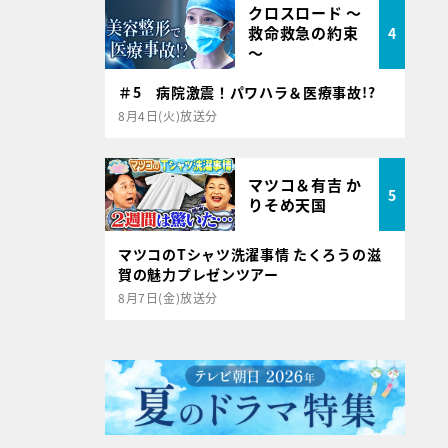
クロスロード ～
救命救急の約束
4
～
＃5 病院激震！パワハラ＆医療事故!?
8月4日(火)放送分
マツコ＆有吉 か
5
りそめ天国
マツコのTシャツ洗濯事情 たくろうの滋
賀の魅力プレゼンツアー
8月7日(金)放送分