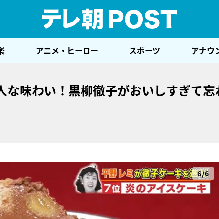
テレ
楽
アニメ・ヒーロー
スポーツ
アナウ
大人な味わい！黒柳徹子がおいしすぎて忘
6/6