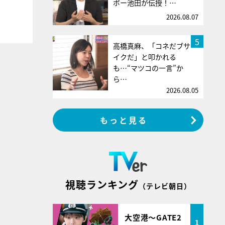
ボー池田が伝授！…
2026.08.07
5
高橋真麻、「コネだブサ
イクだ」と叩かれる
も…“マツコの一言”か
ら…
2026.08.05
もっと見る
視聴ランキング
（テレビ朝日）
大空港～GATE2
1