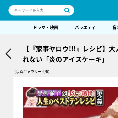
ドラマ・映画
バラエティ
音
【『家事ヤロウ!!!』レシピ】
れない「炎のアイスケーキ」
（写真ギャラリー 6/6）