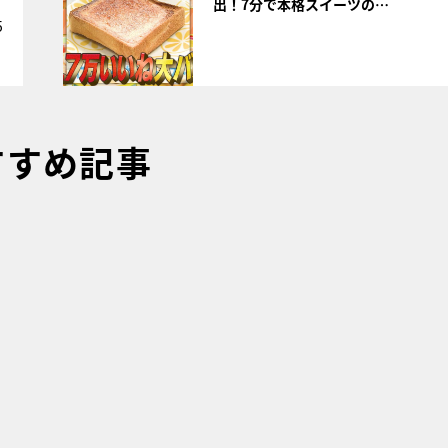
出！7分で本格スイーツの…
5
すすめ記事