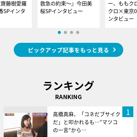
E齋藤樹愛羅
救急の約束～』今田美
ー、ももク
香SPインタ
桜SPインタビュー
クロ×東京0
ンタビュー
ピックアップ記事をもっと見る
ランキング
RANKING
1
高橋真麻、「コネだブサイク
だ」と叩かれるも…“マツコ
の一言”から…