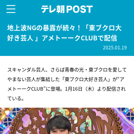
menu
テレ朝POST
地上波NGの暴露が続々！「東ブクロ大
好き芸人 」アメトーークCLUBで配信
2025.01.19
スキャンダル芸人、さらば青春の光・東ブクロを愛して
やまない芸人が集結した「東ブクロ大好き芸人」が“ア
メトーークCLUB”に登場。1月16日（木）より配信され
ている。