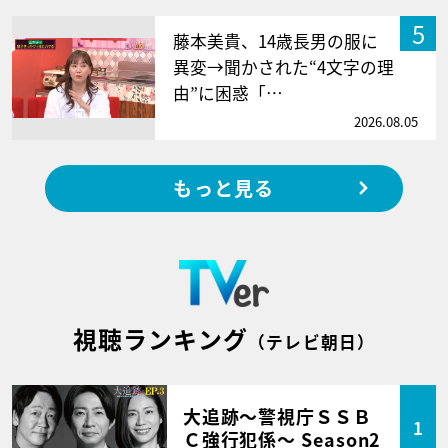
5
藤本美貴、14歳長男の服に
異変→聞かされた“4文字の理
由”に困惑「…
2026.08.05
もっと見る
視聴ランキング
（テレビ朝日）
大追跡～警視庁ＳＳＢ
1
Ｃ強行犯係～ Season2