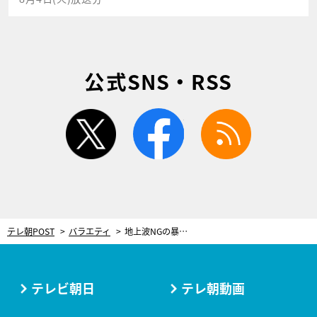
公式SNS・RSS
twitter
facebook
rss
テレ朝POST
バラエティ
地上波NGの暴露が続々！「東ブクロ大好き芸人 」アメトーークCLUBで配信
テレビ朝日
テレ朝動画