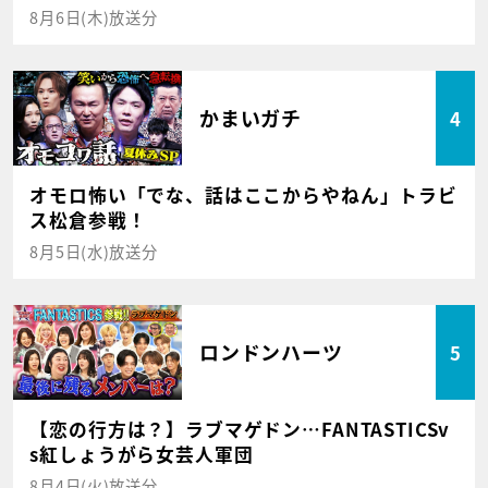
8月6日(木)放送分
かまいガチ
4
オモロ怖い「でな、話はここからやねん」トラビ
ス松倉参戦！
8月5日(水)放送分
ロンドンハーツ
5
【恋の行方は？】ラブマゲドン…FANTASTICSv
s紅しょうがら女芸人軍団
8月4日(火)放送分