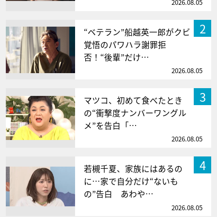
2026.08.05
2
“ベテラン”船越英一郎がクビ
覚悟のパワハラ謝罪拒
否！“後輩”だけ…
2026.08.05
3
マツコ、初めて食べたとき
の“衝撃度ナンバーワングル
メ”を告白「…
2026.08.05
4
若槻千夏、家族にはあるの
に…家で自分だけ“ないも
の”告白 あわや…
2026.08.05