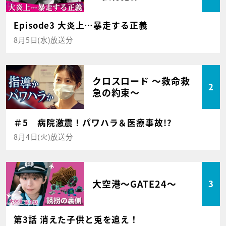
Episode3 大炎上…暴走する正義
8月5日(水)放送分
クロスロード ～救命救
2
急の約束～
＃5 病院激震！パワハラ＆医療事故!?
8月4日(火)放送分
大空港～GATE24～
3
第3話 消えた子供と兎を追え！