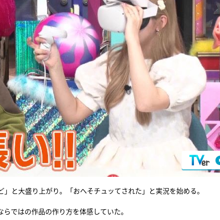
ど」と大盛り上がり。「おへそチュッてされた」と実況を始める。
ならではの作品の作り方を体感していた。