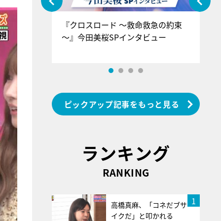
ぐ』＝LOV
『クロスロード ～救命救急の約束
『
香SPインタ
～』今田美桜SPインタビュー
ロ
ン
ピックアップ記事をもっと見る
ランキング
RANKING
1
高橋真麻、「コネだブサ
イクだ」と叩かれる