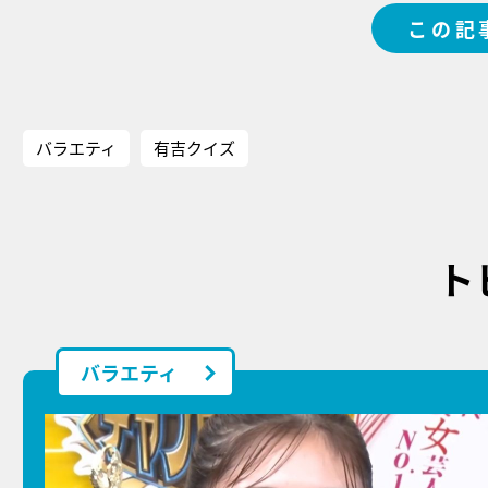
この記
バラエティ
有吉クイズ
ト
バラエティ