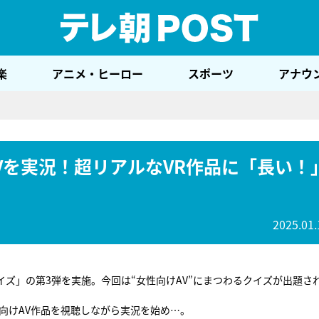
テレ
楽
アニメ・ヒーロー
スポーツ
アナウ
Vを実況！超リアルなVR作品に「長い！
2025.01.
イズ」の第3弾を実施。今回は“女性向けAV”にまつわるクイズが出題さ
向けAV作品を視聴しながら実況を始め…。