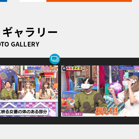
トギャラリー
TO GALLERY