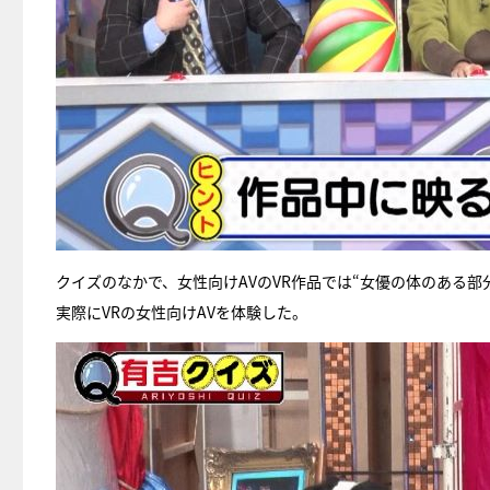
クイズのなかで、女性向けAVのVR作品では“女優の体のある
実際にVRの女性向けAVを体験した。