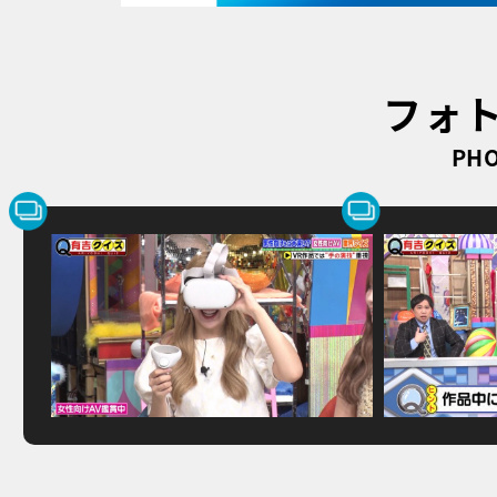
フォ
PHO