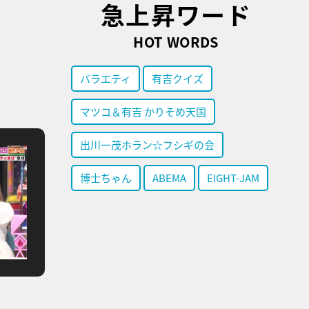
急上昇ワード
HOT WORDS
バラエティ
有吉クイズ
マツコ＆有吉 かりそめ天国
出川一茂ホラン☆フシギの会
博士ちゃん
ABEMA
EIGHT-JAM