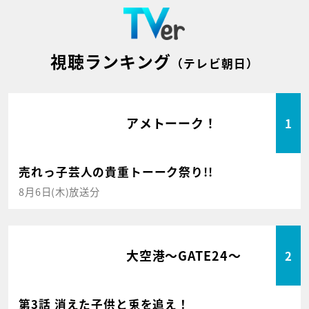
視聴ランキング
（テレビ朝日）
アメトーーク！
1
売れっ子芸人の貴重トーーク祭り!!
8月6日(木)放送分
大空港～GATE24～
2
第3話 消えた子供と兎を追え！