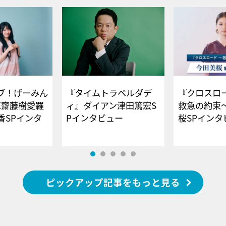
ブ！げーみん
『タイムトラベルダデ
『クロスロー
E齋藤樹愛羅
ィ』ダイアン津田篤宏S
救急の約束
香SPインタ
Pインタビュー
桜SPイ
ピックアップ記事をもっと見る