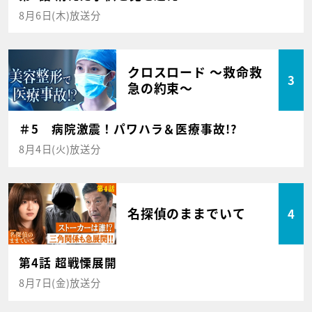
8月6日(木)放送分
クロスロード ～救命救
3
急の約束～
＃5 病院激震！パワハラ＆医療事故!?
8月4日(火)放送分
名探偵のままでいて
4
第4話 超戦慄展開
8月7日(金)放送分