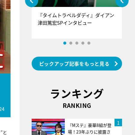
ぐ』＝LOV
『タイムトラベルダディ』ダイアン
『
香SPインタ
津田篤宏SPインタビュー
～
ピックアップ記事をもっと見る
ランキング
RANKING
24
1
『Mステ』豪華8組が登
場！23年ぶりに披露さ
”と