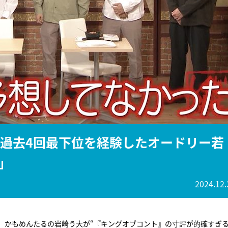
『アイ＝ラブ！げーみん
E齋藤樹愛羅＆佐々木舞
ビュー
！過去4回最下位を経験したオードリー若
」
2024.12.
、かもめんたるの岩崎う大が“『キングオブコント』の寸評が的確すぎる