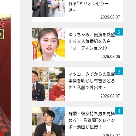
れる“ミリオンセラー
達…
2026.08.07
2
ゆうちゃみ、出演を熱望
する大人気番組を告白
「オーディション10…
2026.08.06
3
マツコ、みずからの洗濯
事情を明かし有吉おどろ
き！私服で外出す…
2026.08.07
4
既婚・彼女持ち男を見極
める“一言質問”をレイン
ボー池田が伝授！…
2026.08.07