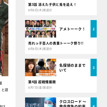
第3話 消えた子供と兎を追え！
8月6日(木)放送分
アメトーーク！
2
売れっ子芸人の貴重トーーク祭り!!
8月6日(木)放送分
名探偵のままで
3
いて
第4話 超戦慄展開
葉
8月7日(金)放送分
」と語
クロスロード ～
救命救急の約束
4
伸び