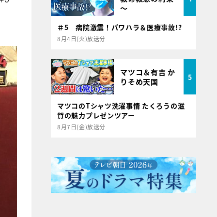
～
＃5 病院激震！パワハラ＆医療事故!?
8月4日(火)放送分
マツコ＆有吉 か
5
りそめ天国
マツコのTシャツ洗濯事情 たくろうの滋
賀の魅力プレゼンツアー
8月7日(金)放送分