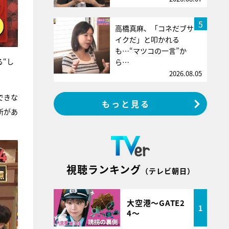
5
高橋真麻、「コネだブサ
イクだ」と叩かれる
も…“マツコの一言”か
る“し
ら…
2026.08.05
できな
もっと見る
所があ
視聴ランキング
（テレビ朝日）
大空港～GATE2
1
4～