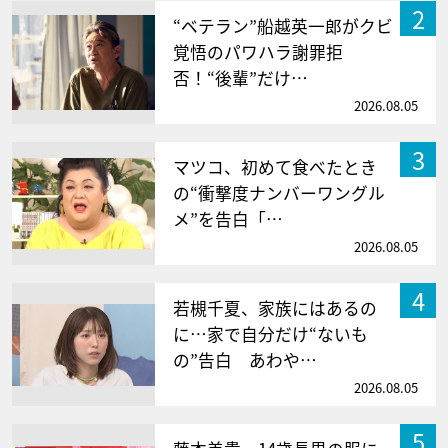
2
“ベテラン”船越英一郎がクビ
覚悟のパワハラ謝罪拒
否！“後輩”だけ…
2026.08.05
3
マツコ、初めて食べたとき
の“衝撃度ナンバーワングル
メ”を告白「…
2026.08.05
4
若槻千夏、家族にはあるの
に…家で自分だけ“ないも
の”告白 あわや…
2026.08.05
5