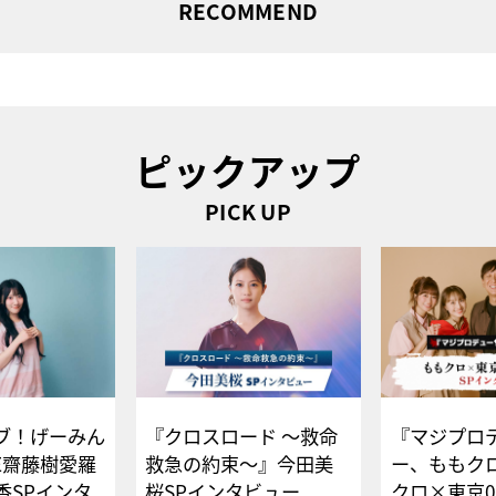
RECOMMEND
ピックアップ
PICK UP
ブ！げーみん
『クロスロード ～救命
『マジプロ
E齋藤樹愛羅
救急の約束～』今田美
ー、ももク
香SPインタ
桜SPインタビュー
クロ×東京0