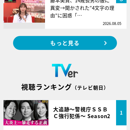
藤本美貴、14歳長男の服に
異変→聞かされた“4文字の理
由”に困惑「…
2026.08.05
もっと見る
視聴ランキング
（テレビ朝日）
大追跡～警視庁ＳＳＢ
1
Ｃ強行犯係～ Season2