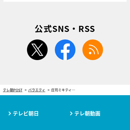
公式SNS・RSS
twitter
facebook
rss
テレ朝POST
バラエティ
庄司ミキティ夫妻がMC！愛に満ちた“覗き見”バラエティ「すごい幸せな気持ちに」
テレビ朝日
テレ朝動画