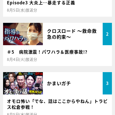
Episode3 大炎上…暴走する正義
8月5日(水)放送分
クロスロード ～救命救
2
急の約束～
＃5 病院激震！パワハラ＆医療事故!?
8月4日(火)放送分
かまいガチ
3
オモロ怖い「でな、話はここからやねん」トラビ
ス松倉参戦！
8月5日(水)放送分