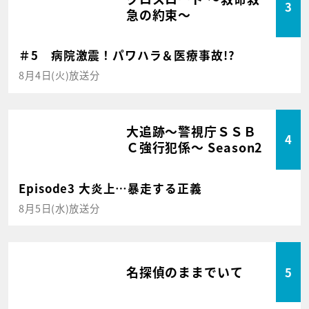
3
急の約束～
＃5 病院激震！パワハラ＆医療事故!?
8月4日(火)放送分
大追跡～警視庁ＳＳＢ
4
Ｃ強行犯係～ Season2
Episode3 大炎上…暴走する正義
8月5日(水)放送分
名探偵のままでいて
5