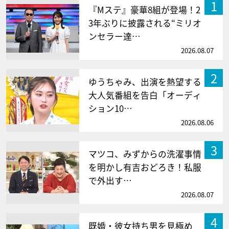
1
『Mステ』豪華8組が登場！2
3年ぶりに披露される“ミリオ
ンセラー達…
2026.08.07
2
ゆうちゃみ、出演を熱望する
大人気番組を告白「オーディ
ション10…
2026.08.06
3
マツコ、みずからの洗濯事情
を明かし有吉おどろき！私服
で外出す…
2026.08.07
4
既婚・彼女持ち男を見極め