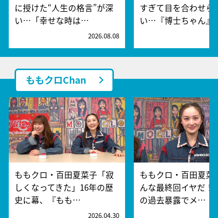
に授けた“人生の格言”が深
すぎて目を合わせら
い…「幸せな時は…
い…『博士ちゃん』
2026.08.08
2
ももクロChan
ももクロ・百田夏菜子「寂
ももクロ・百田夏菜
しくなってきた」16年の歴
んな最終回イヤだ！
史に幕、『もも…
の過去暴露でメ…
2026.04.30
2