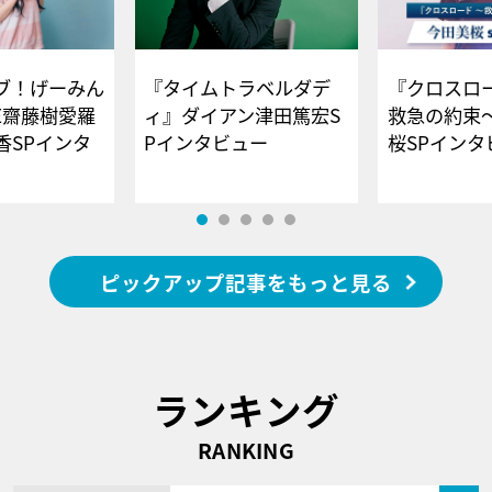
ブ！げーみん
『タイムトラベルダデ
『クロスロー
E齋藤樹愛羅
ィ』ダイアン津田篤宏S
救急の約束
香SPインタ
Pインタビュー
桜SPイ
ピックアップ記事をもっと見る
ランキング
RANKING