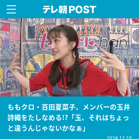
menu
テレ朝POST
ももクロ・百田夏菜子、メンバーの玉井
詩織をたしなめる!?「玉、それはちょっ
と違うんじゃないかなぁ」
2024.12.19