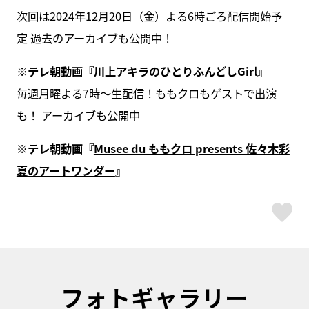
次回は2024年12月20日（金）よる6時ごろ配信開始予
定 過去のアーカイブも公開中！
※テレ朝動画『
川上アキラのひとりふんどしGirl
』
毎週月曜よる7時〜生配信！ももクロもゲストで出演
も！ アーカイブも公開中
※テレ朝動画『
Musee du ももクロ presents 佐々木彩
夏のアートワンダー
』
ス
フォトギャラリー