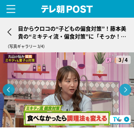
menu
テレ朝POST
目からウロコの“子どもの偏食対策”！藤本美
貴の“ミキティ流・偏食対策”に「そっか！」
「なるほど！」
（写真ギャラリー 3/4）
3/4