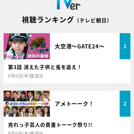
視聴ランキング
（テレビ朝日）
大空港～GATE24～
1
第3話 消えた子供と兎を追え！
8月6日(木)放送分
アメトーーク！
2
売れっ子芸人の貴重トーーク祭り!!
8月6日(木)放送分