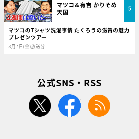
マツコ＆有吉 かりそめ
5
天国
マツコのTシャツ洗濯事情 たくろうの滋賀の魅力
プレゼンツアー
8月7日(金)放送分
公式SNS・RSS
twitter
facebook
rss