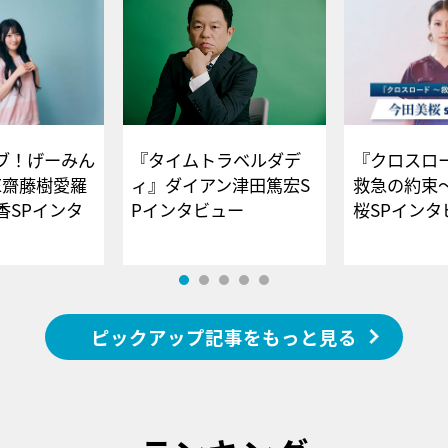
ブ！げーみん
『タイムトラベルダデ
『クロスロー
E齋藤樹愛羅
ィ』ダイアン津田篤宏S
救急の約束
香SPインタ
Pインタビュー
桜SPイ
ピックアップ記事をもっと見る