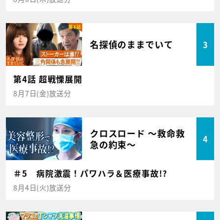
名探偵のままでいて
3
第4話 超戦慄展開
8月7日(金)放送分
クロスロード ～救命救
4
急の約束～
＃5 病院激震！パワハラ＆医療事故!?
8月4日(火)放送分