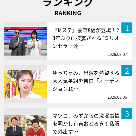
ランキング
RANKING
1
『Mステ』豪華8組が登場！2
3年ぶりに披露される“ミリオ
ンセラー達…
2026.08.07
2
ゆうちゃみ、出演を熱望する
大人気番組を告白「オーディ
ション10…
2026.08.06
3
マツコ、みずからの洗濯事情
を明かし有吉おどろき！私服
で外出す…