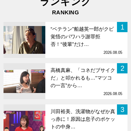
ランキング
RANKING
1
“ベテラン”船越英一郎がクビ
覚悟のパワハラ謝罪拒
否！“後輩”だけ…
2026.08.05
2
高橋真麻、「コネだブサイク
だ」と叩かれるも…“マツコ
の一言”から…
2026.08.05
3
川田裕美、洗濯物がなぜか真
っ赤に！原因は息子のポケッ
トの中身…