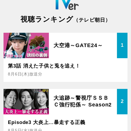
視聴ランキング
（テレビ朝日）
大空港～GATE24～
1
第3話 消えた子供と兎を追え！
8月6日(木)放送分
大追跡～警視庁ＳＳＢ
2
Ｃ強行犯係～ Season2
Episode3 大炎上…暴走する正義
8月5日(水)放送分