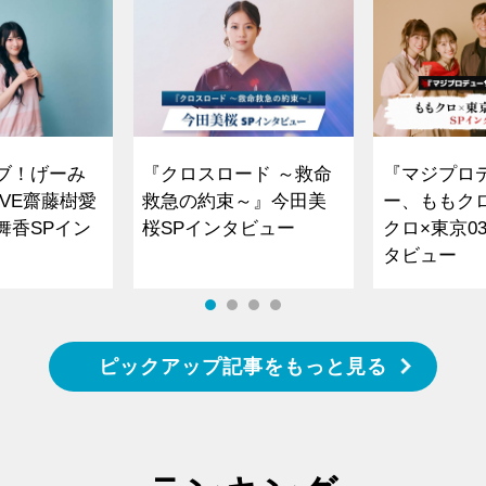
ブ！げーみ
『クロスロード ～救命
『マジプロ
VE齋藤樹愛
救急の約束～』今田美
ー、ももク
舞香SPイン
桜SPインタビュー
クロ×東京0
タビュー
ピックアップ記事をもっと見る