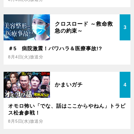
クロスロード ～救命救
3
急の約束～
＃5 病院激震！パワハラ＆医療事故!?
8月4日(火)放送分
かまいガチ
4
オモロ怖い「でな、話はここからやねん」トラビ
ス松倉参戦！
8月5日(水)放送分