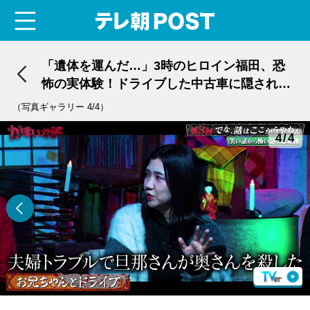
menu
テレ朝POST
「遺体を運んだ…」3時のヒロイン福田、恐
怖の実体験！ドライブした中古車に隠され
た“戦慄の秘密”
（写真ギャラリー 4/4）
4/4