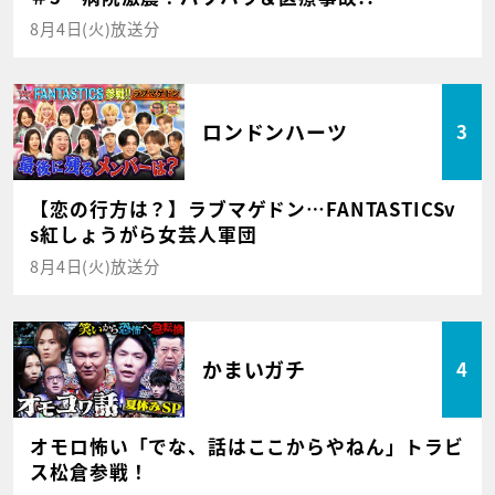
8月4日(火)放送分
ロンドンハーツ
3
【恋の行方は？】ラブマゲドン…FANTASTICSv
s紅しょうがら女芸人軍団
8月4日(火)放送分
かまいガチ
4
オモロ怖い「でな、話はここからやねん」トラビ
ス松倉参戦！