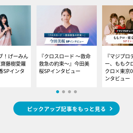
ブ！げーみん
『クロスロード ～救命
『マジプロ
E齋藤樹愛羅
救急の約束～』今田美
ー、ももク
香SPインタ
桜SPインタビュー
クロ×東京0
ンタビュー
ピックアップ記事をもっと見る