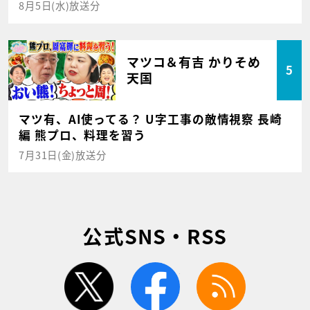
8月5日(水)放送分
マツコ＆有吉 かりそめ
5
天国
マツ有、AI使ってる？ U字工事の敵情視察 長崎
編 熊プロ、料理を習う
7月31日(金)放送分
公式SNS・RSS
twitter
facebook
rss