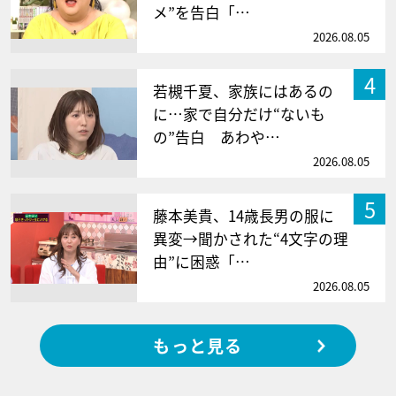
メ”を告白「…
2026.08.05
4
若槻千夏、家族にはあるの
に…家で自分だけ“ないも
の”告白 あわや…
2026.08.05
5
藤本美貴、14歳長男の服に
異変→聞かされた“4文字の理
由”に困惑「…
2026.08.05
もっと見る