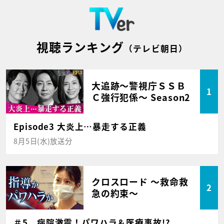
視聴ランキング
（テレビ朝日）
大追跡～警視庁ＳＳＢ
1
Ｃ強行犯係～ Season2
Episode3 大炎上…暴走する正義
8月5日(水)放送分
クロスロード ～救命救
2
急の約束～
＃5 病院激震！パワハラ＆医療事故!?