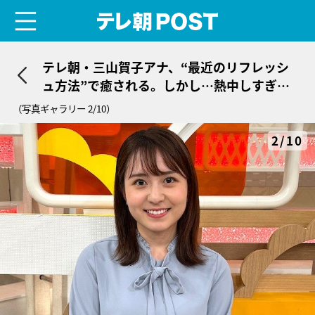
menu
テレ朝POST
テレ朝・三山賀子アナ、“最近のリフレッシ
ュ方法”で癒される。しかし…熱中しすぎて
肩が凝ってしまうことも
（写真ギャラリー 2/10）
2/10