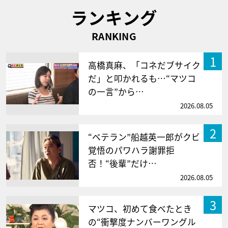
ランキング
RANKING
1
高橋真麻、「コネだブサイク
だ」と叩かれるも…“マツコ
の一言”から…
2026.08.05
2
“ベテラン”船越英一郎がクビ
覚悟のパワハラ謝罪拒
否！“後輩”だけ…
2026.08.05
3
マツコ、初めて食べたとき
の“衝撃度ナンバーワングル