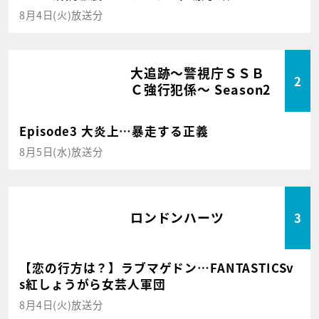
8月4日(火)放送分
大追跡～警視庁ＳＳＢ
2
Ｃ強行犯係～ Season2
Episode3 大炎上…暴走する正義
8月5日(水)放送分
ロンドンハーツ
3
【恋の行方は？】ラブマゲドン…FANTASTICSv
s紅しょうがら女芸人軍団
8月4日(火)放送分