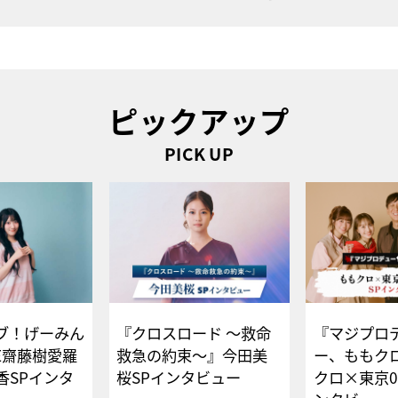
ピックアップ
PICK UP
ブ！げーみん
『クロスロード ～救命
『マジプロ
E齋藤樹愛羅
救急の約束～』今田美
ー、ももク
香SPインタ
桜SPインタビュー
クロ×東京0