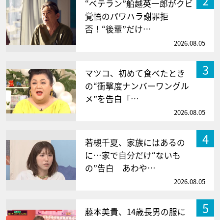
2
“ベテラン”船越英一郎がクビ
覚悟のパワハラ謝罪拒
否！“後輩”だけ…
2026.08.05
3
マツコ、初めて食べたとき
の“衝撃度ナンバーワングル
メ”を告白「…
2026.08.05
4
若槻千夏、家族にはあるの
に…家で自分だけ“ないも
の”告白 あわや…
2026.08.05
5
藤本美貴、14歳長男の服に