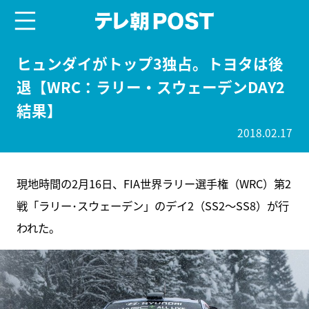
menu
テレ朝POST
ヒュンダイがトップ3独占。トヨタは後
退【WRC：ラリー・スウェーデンDAY2
結果】
2018.02.17
現地時間の2月16日、FIA世界ラリー選手権（WRC）第2
戦「ラリー･スウェーデン」のデイ2（SS2～SS8）が行
われた。