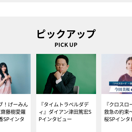
ピックアップ
PICK UP
ブ！げーみん
『タイムトラベルダデ
『クロスロー
E齋藤樹愛羅
ィ』ダイアン津田篤宏S
救急の約束
香SPインタ
Pインタビュー
桜SPイ