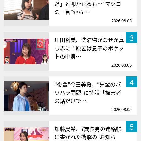
だ」と叩かれるも…“マツコ
の一言”から…
2026.08.05
3
川田裕美、洗濯物がなぜか真
っ赤に！原因は息子のポケッ
トの中身…
2026.08.05
4
“後輩”今田美桜、“先輩のパ
ワハラ問題”に持論「被害者
の話だけで…
2026.08.05
5
加藤夏希、7歳長男の連絡帳
に書かれた衝撃の“お知ら