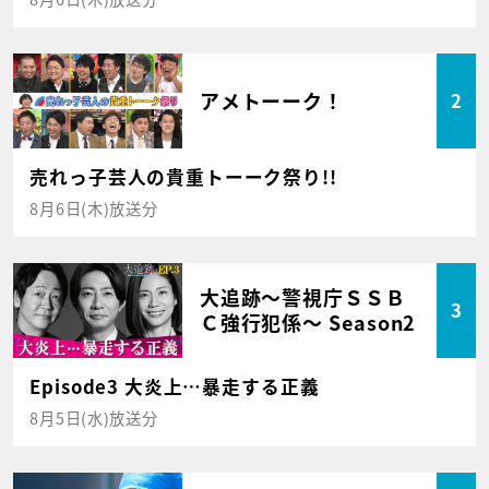
アメトーーク！
2
売れっ子芸人の貴重トーーク祭り!!
8月6日(木)放送分
大追跡～警視庁ＳＳＢ
3
Ｃ強行犯係～ Season2
Episode3 大炎上…暴走する正義
8月5日(水)放送分