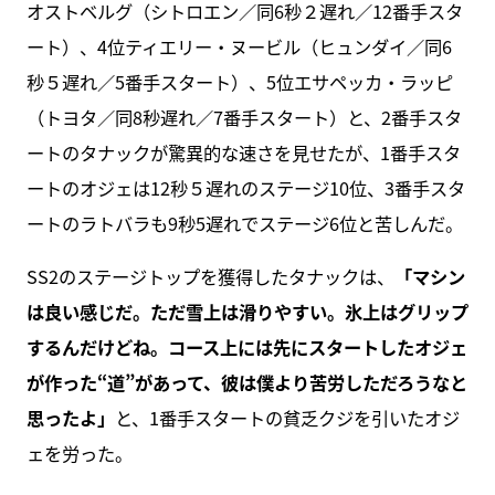
オストベルグ（シトロエン／同6秒２遅れ／12番手スタ
ート）、4位ティエリー・ヌービル（ヒュンダイ／同6
秒５遅れ／5番手スタート）、5位エサペッカ・ラッピ
（トヨタ／同8秒遅れ／7番手スタート）と、2番手スタ
ートのタナックが驚異的な速さを見せたが、1番手スタ
ートのオジェは12秒５遅れのステージ10位、3番手スタ
ートのラトバラも9秒5遅れでステージ6位と苦しんだ。
SS2のステージトップを獲得したタナックは、
「マシン
は良い感じだ。ただ雪上は滑りやすい。氷上はグリップ
するんだけどね。コース上には先にスタートしたオジェ
が作った“道”があって、彼は僕より苦労しただろうなと
思ったよ」
と、1番手スタートの貧乏クジを引いたオジ
ェを労った。