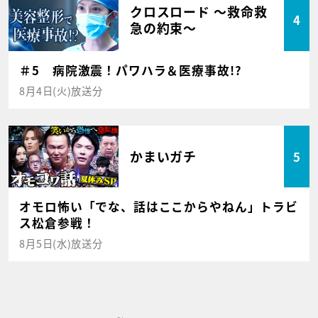
クロスロード ～救命救
4
急の約束～
＃5 病院激震！パワハラ＆医療事故!?
8月4日(火)放送分
かまいガチ
5
オモロ怖い「でな、話はここからやねん」トラビ
ス松倉参戦！
8月5日(水)放送分