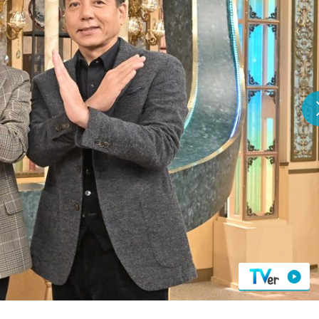
『アイ＝ラブ！げーみん
E齋藤樹愛羅＆佐々木舞
ビュー