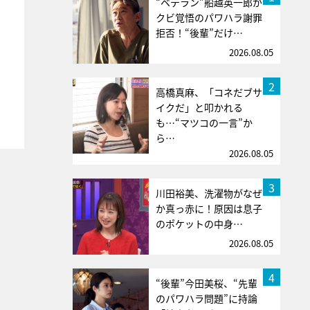
“ベテラン”船越英一郎が
クビ覚悟のパワハラ謝罪
拒否！“後輩”だけ…
2026.08.05
2
高橋真麻、「コネだブサ
イクだ」と叩かれる
も…“マツコの一言”か
ら…
2026.08.05
3
川田裕美、洗濯物がなぜ
か真っ赤に！原因は息子
のポケットの中身…
2026.08.05
4
“後輩”今田美桜、“先輩
のパワハラ問題”に持論