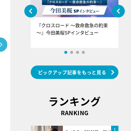
ぐ』＝LOV
『クロスロード ～救命救急の約束
『
香SPインタ
～』今田美桜SPインタビュー
ロ
ン
ピックアップ記事をもっと見る
ランキング
RANKING
1