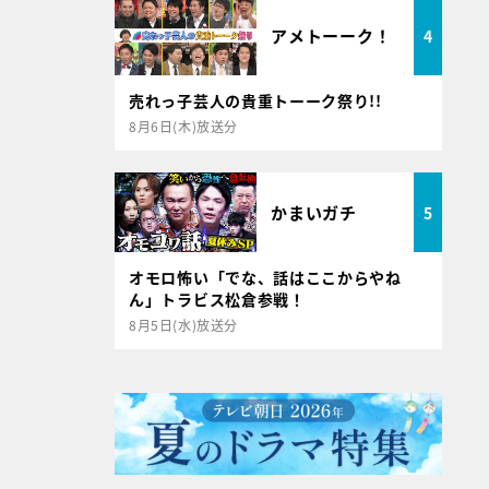
アメトーーク！
4
売れっ子芸人の貴重トーーク祭り!!
8月6日(木)放送分
かまいガチ
5
オモロ怖い「でな、話はここからやね
ん」トラビス松倉参戦！
8月5日(水)放送分