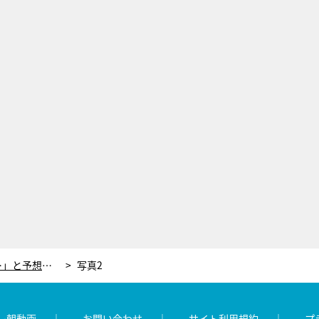
内田有紀は「熱いお風呂に入って…」と予想！冬の睡眠の悩みを“一気に解決”する方法
写真2
レ朝動画
お問い合わせ
サイト利用規約
プ