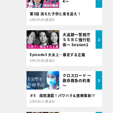
4～
第3話 消えた子供と兎を追え！
8月6日(木)放送分
大追跡～警視庁
ＳＳＢＣ強行犯
2
係～ Season2
Episode3 大炎上…暴走する正義
8月5日(水)放送分
クロスロード ～
救命救急の約束
3
～
＃5 病院激震！パワハラ＆医療事故!?
8月4日(火)放送分