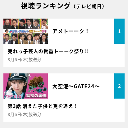
視聴ランキング
（テレビ朝日）
アメトーーク！
1
売れっ子芸人の貴重トーーク祭り!!
8月6日(木)放送分
大空港～GATE24～
2
第3話 消えた子供と兎を追え！
8月6日(木)放送分