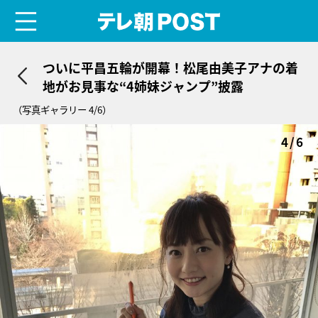
menu
テレ朝POST
ついに平昌五輪が開幕！松尾由美子アナの着
地がお見事な“4姉妹ジャンプ”披露
（写真ギャラリー 4/6）
4/6