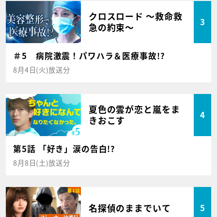
クロスロード ～救命救
3
急の約束～
＃5 病院激震！パワハラ＆医療事故!?
8月4日(火)放送分
夏色の雲が恋と嵐をま
4
きおこす
第5話 「好き」涙の告白!?
8月8日(土)放送分
名探偵のままでいて
5