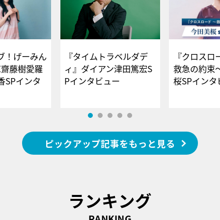
ブ！げーみん
『タイムトラベルダデ
『クロスロー
E齋藤樹愛羅
ィ』ダイアン津田篤宏S
救急の約束
香SPインタ
Pインタビュー
桜SPイ
ピックアップ記事をもっと見る
ランキング
RANKING