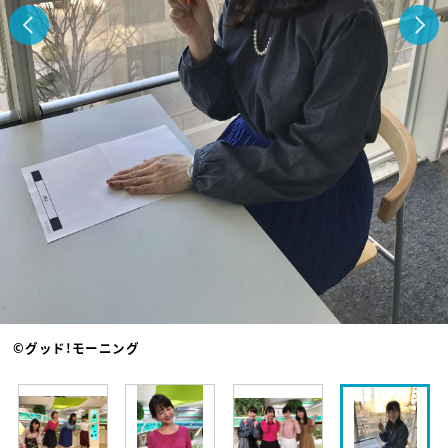
©グッド!モーニング