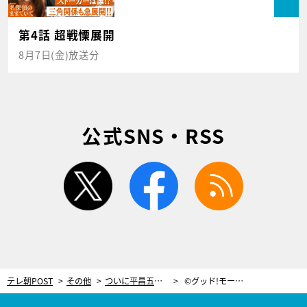
第4話 超戦慄展開
8月7日(金)放送分
公式SNS・RSS
twitter
facebook
rss
テレ朝POST
その他
ついに平昌五輪が開幕！松尾由美子アナの着地がお見事な“4姉妹ジャンプ”披露
©グッド!モーニング