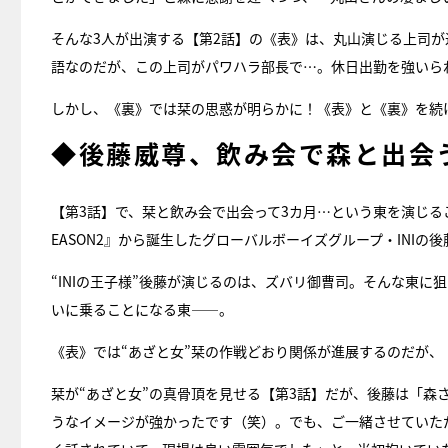
そんな3人が出演する【第2話】の《表》は、丸山演じる上司
語なのだが、この上司がパワハラ部長で…。休日出勤を強いら
しかし、《裏》では栞の思惑が明らかに！《表》と《裏》を続
◆後藤威尊、飲み会で森と出会
【第3話】で、栞と飲み会で出会って3カ月…という東を演じることに
EASON2』から誕生したグローバルボーイズグループ・INIの
“INIの王子様”後藤が演じるのは、ズバリ御曹司。そんな東
いに乗ることになる東――。
《表》では“あざと女”栞の作戦どおり関係が進展するのだが、
栞が“あざと女”の真骨頂を見せる【第3話】だが、後藤は「森
うなイメージが強かったです（笑）。でも、ご一緒させていた