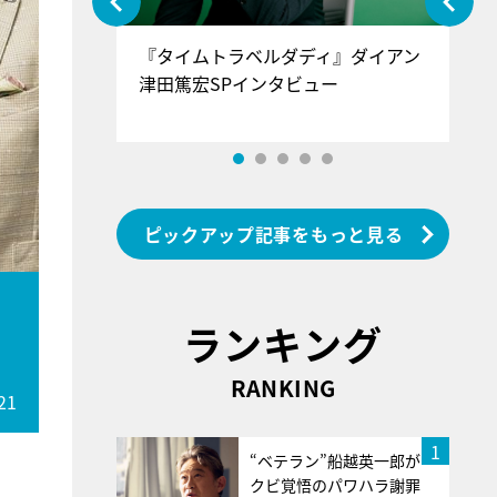
ぐ』＝LOV
『タイムトラベルダディ』ダイアン
『
香SPインタ
津田篤宏SPインタビュー
～
ピックアップ記事をもっと見る
！
ランキング
RANKING
21
1
“ベテラン”船越英一郎が
クビ覚悟のパワハラ謝罪