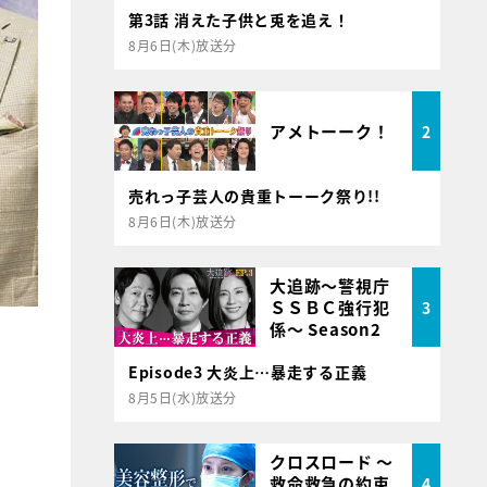
第3話 消えた子供と兎を追え！
8月6日(木)放送分
アメトーーク！
2
売れっ子芸人の貴重トーーク祭り!!
8月6日(木)放送分
大追跡～警視庁
ＳＳＢＣ強行犯
3
係～ Season2
Episode3 大炎上…暴走する正義
8月5日(水)放送分
クロスロード ～
救命救急の約束
4