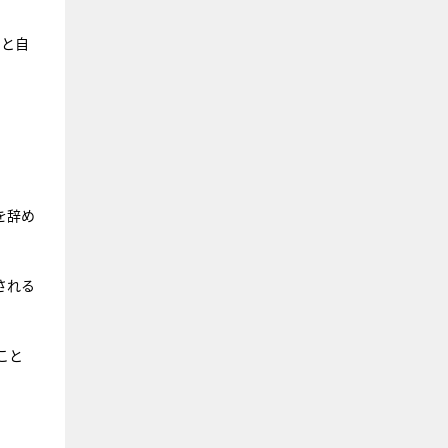
」と自
を辞め
される
こと