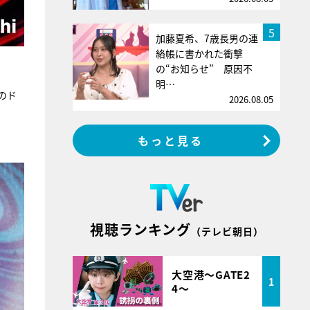
5
加藤夏希、7歳長男の連
絡帳に書かれた衝撃
の“お知らせ” 原因不
明…
のド
2026.08.05
もっと見る
視聴ランキング
（テレビ朝日）
大空港～GATE2
1
4～