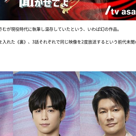
おさむが現役時代に執筆し温存していたという、いわば幻の作品。
を入れた《裏》、3話それぞれで同じ映像を2度放送するという前代未聞