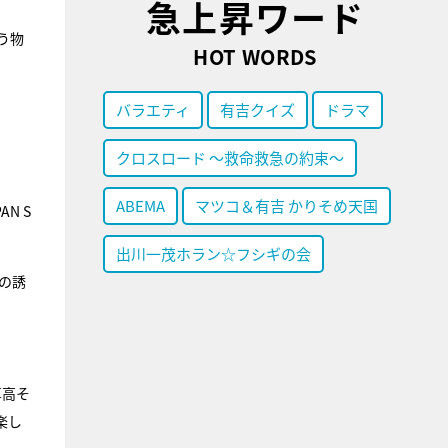
急上昇ワード
う物
HOT WORDS
バラエティ
有吉クイズ
ドラマ
クロスロード ～救命救急の約束～
ABEMA
マツコ＆有吉 かりそめ天国
N S
出川一茂ホラン☆フシギの会
の誘
算高そ
楽し