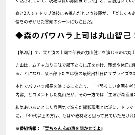
く話されていて、現場は良い雰囲気でした」と、当初抱いてい
森と2人でアドリブ演技にも挑んだという後藤が、「楽しくも
信をのぞかせた冒頭のシーンにも注目だ。
◆森のパワハラ上司は丸山智己
【第2話】で、栞と湊の上司で部長の力山健二を演じるのは丸
力山は、ムチャぶり三昧で部下たちに圧をかけ、残業や休日出
ることになり、栞ら部下たちは彼の最終出社日にサプライズを
本作でパワハラ部長を演じるにあたり、「『恐ろしい企画を考
内容」とコメントした丸山だが、その一方では「主演が森香澄
和気あいあいとした雰囲気で進んだ撮影現場とは逆に、ドラマ
に。「40代以上の方は、もはや教材だと思って見ていただけれ
※番組情報：『
栞ちゃん 心の声を聞かせてよ
』