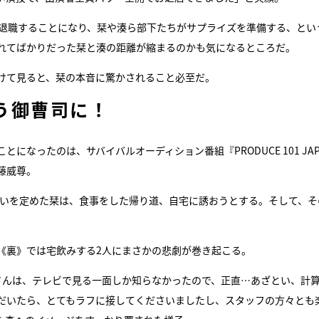
が退職することになり、栞や湊ら部下たちがサプライズを準備する、とい
れてばかりだった栞と湊の距離が縮まるのかも気になるところだ。
けて見ると、栞の本音に驚かされること必至だ。
う御曹司に！
なったのは、サバイバルオーディション番組『PRODUCE 101 JAPA
後藤威尊。
に狙いを定めた栞は、食事をした帰り道、自宅に誘おうとする。そして、そ
《裏》では宅飲みする2人にまさかの悲劇が巻き起こる。
さんは、テレビで見る一面しか知らなかったので、正直…あざとい、計
だいたら、とてもラフに接してくださいましたし、スタッフの方々とも