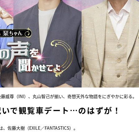
TH）、後藤威尊（INI）、丸山智己が揃い、奇想天外な物語をにぎやかに彩る。
祝いで観覧車デート…のはずが！
大樹（EXILE／FANTASTICS）。