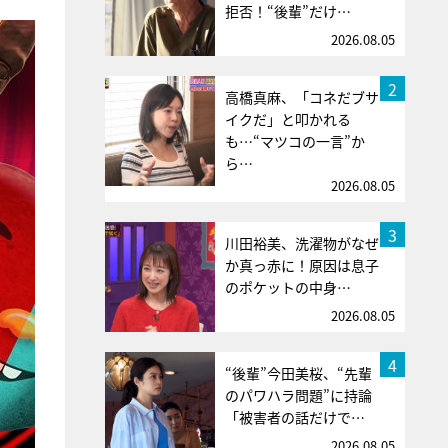
拒否！“後輩”だけ…
2026.08.05
2
高橋真麻、「コネだブサ
イクだ」と叩かれる
も…“マツコの一言”か
ら…
2026.08.05
3
川田裕美、洗濯物がなぜ
か真っ赤に！原因は息子
のポケットの中身…
2026.08.05
4
“後輩”今田美桜、“先輩
のパワハラ問題”に持論
「被害者の話だけで…
2026.08.05