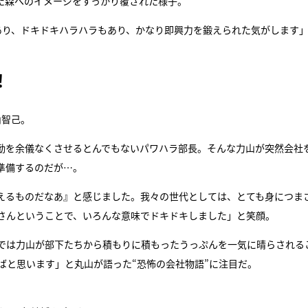
た森へのイメージをすっかり覆された様子。
あり、ドキドキハラハラもあり、かなり即興力を鍛えられた気がします
！
山智己。
勤を余儀なくさせるとんでもないパワハラ部長。そんな力山が突然会社
準備するのだが…。
えるものだなあ』と感じました。我々の世代としては、とても身につま
さんということで、いろんな意味でドキドキしました」と笑顔。
では力山が部下たちから積もりに積もったうっぷんを一気に晴らされる
ばと思います」と丸山が語った“恐怖の会社物語”に注目だ。