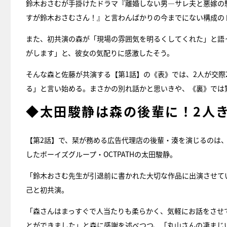
鈴木おさむが手掛けたドラマ『離婚しない男―サレ夫と悪嫁の騙
すが鈴木おさむさん！』と言わんばかりの今までにない構成の
また、初共演の森が「現場の雰囲気を明るくしてくれた」と語
がします」と、彼女の気配りに感激したそう。
そんな森と佐藤が共演する【第1話】の《表》では、2人が交
る」と言い始める。まさかの別れ話かと思いきや、《裏》では
◆太田駿静は森の後輩に！2人
【第2話】で、栞が務める広告代理店の後輩・湊を演じるのは、サバイバ
したボーイズグループ・OCTPATHの太田駿静。
「鈴木おさむ先生が引退前に書かれた大切な作品に出演させて
己と初共演。
「森さんはまっすぐで人当たりも柔らかく、気軽にお話をさせ
とができました」と森に感謝を述べつつ、「丸山さんの凄まじ