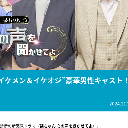
『アイ＝ラブ！げーみん
E齋藤樹愛羅＆佐々木舞
ビュー
“イケメン＆イケオジ”豪華男性キャスト
＞
2024.11.
た禁断の新感覚ドラマ
『栞ちゃん 心の声をきかせてよ』
。