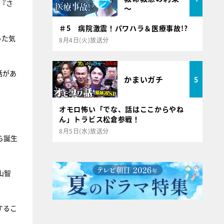
『さ
～
＃5 病院激震！パワハラ＆医療事故!?
った気
8月4日(火)放送分
話があ
かまいガチ
5
オモロ怖い「でな、話はここからやね
ん」トラビス松倉参戦！
8月5日(水)放送分
ら誕生
山智
するこ