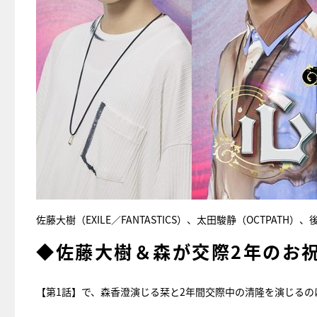
佐藤大樹（EXILE／FANTASTICS）、太田駿静（OCTPA
◆佐藤大樹＆森が交際2年のお
【第1話】で、森香澄演じる栞と2年間交際中の清隆を演じるのは、佐藤