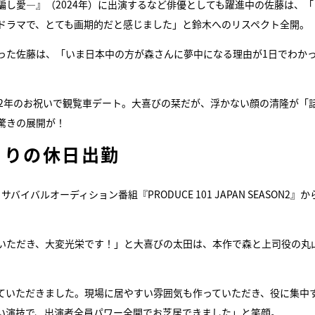
し愛―』（2024年）に出演するなど俳優としても躍進中の佐藤は、「
ドラマで、とても画期的だと感じました」と鈴木へのリスペクト全開。
った佐藤は、「いま日本中の方が森さんに夢中になる理由が1日でわか
際2年のお祝いで観覧車デート。大喜びの栞だが、浮かない顔の清隆が「
驚きの展開が！
きりの休日出勤
ルオーディション番組『PRODUCE 101 JAPAN SEASON2』か
いただき、大変光栄です！」と大喜びの太田は、本作で森と上司役の丸
ていただきました。現場に居やすい雰囲気も作っていただき、役に集中
い演技で、出演者全員パワー全開でお芝居できました」と笑顔。