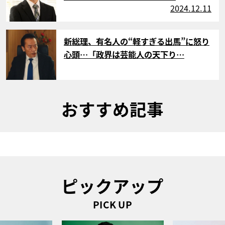
2024.12.11
サムネイル
新総理、有名人の“軽すぎる出馬”に怒り
心頭…「政界は芸能人の天下り…
おすすめ記事
ピックアップ
PICK UP