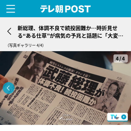
menu
テレ朝POST
新総理、体調不良で続投困難か…時折見せ
る“ある仕草”が病気の予兆と話題に「大変す
ぎる」＜民王Ｒ＞
（写真ギャラリー 4/4）
4/4