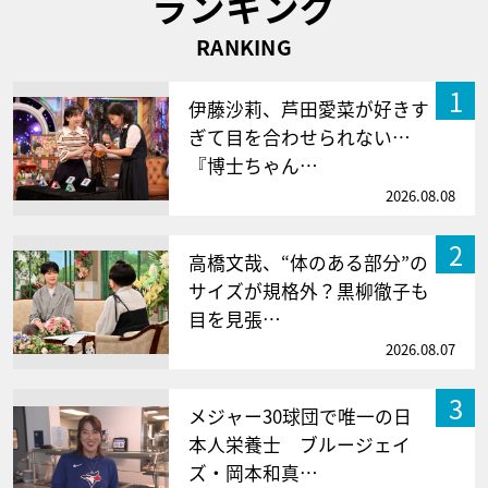
ランキング
RANKING
1
伊藤沙莉、芦田愛菜が好きす
ぎて目を合わせられない…
『博士ちゃん…
2026.08.08
2
高橋文哉、“体のある部分”の
サイズが規格外？黒柳徹子も
目を見張…
2026.08.07
3
メジャー30球団で唯一の日
本人栄養士 ブルージェイ
ズ・岡本和真…