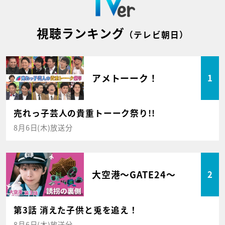
視聴ランキング
（テレビ朝日）
アメトーーク！
1
売れっ子芸人の貴重トーーク祭り!!
8月6日(木)放送分
大空港～GATE24～
2
第3話 消えた子供と兎を追え！
8月6日(木)放送分