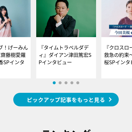
ブ！げーみん
『タイムトラベルダデ
『クロスロー
E齋藤樹愛羅
ィ』ダイアン津田篤宏S
救急の約束
香SPインタ
Pインタビュー
桜SPイ
ピックアップ記事をもっと見る