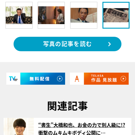
写真の記事を読む
関連記事
サムネイル
“書生”大橋和也、お金の力で別人級に!?
衝撃のムキムキボディ公開に…