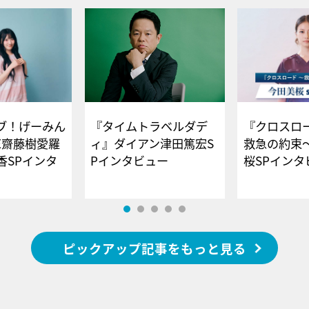
ブ！げーみん
『タイムトラベルダデ
『クロスロー
E齋藤樹愛羅
ィ』ダイアン津田篤宏S
救急の約束
香SPインタ
Pインタビュー
桜SPイ
ピックアップ記事をもっと見る