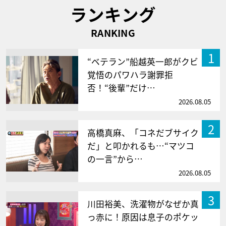
ランキング
RANKING
1
“ベテラン”船越英一郎がクビ
覚悟のパワハラ謝罪拒
否！“後輩”だけ…
2026.08.05
2
高橋真麻、「コネだブサイク
だ」と叩かれるも…“マツコ
の一言”から…
2026.08.05
3
川田裕美、洗濯物がなぜか真
っ赤に！原因は息子のポケッ