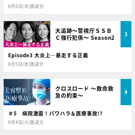
8月6日(木)放送分
大追跡～警視庁ＳＳＢ
3
Ｃ強行犯係～ Season2
Episode3 大炎上…暴走する正義
8月5日(水)放送分
クロスロード ～救命救
4
急の約束～
＃5 病院激震！パワハラ＆医療事故!?
8月4日(火)放送分