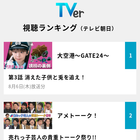
視聴ランキング
（テレビ朝日）
大空港～GATE24～
1
第3話 消えた子供と兎を追え！
8月6日(木)放送分
アメトーーク！
2
売れっ子芸人の貴重トーーク祭り!!