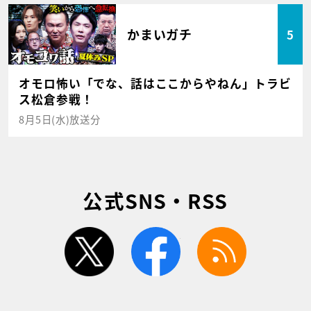
かまいガチ
5
オモロ怖い「でな、話はここからやねん」トラビ
ス松倉参戦！
8月5日(水)放送分
公式SNS・RSS
twitter
facebook
rss