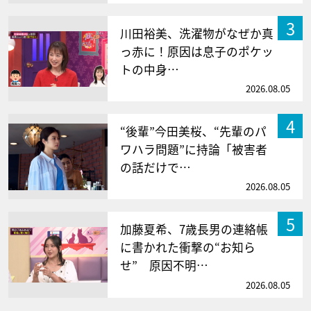
3
川田裕美、洗濯物がなぜか真
っ赤に！原因は息子のポケッ
トの中身…
2026.08.05
4
“後輩”今田美桜、“先輩のパ
ワハラ問題”に持論「被害者
の話だけで…
2026.08.05
5
加藤夏希、7歳長男の連絡帳
に書かれた衝撃の“お知ら
せ” 原因不明…
2026.08.05