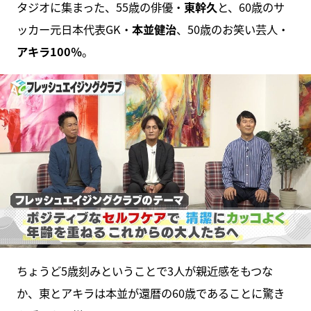
タジオに集まった、55歳の俳優・
東幹久
と、60歳のサ
ッカー元日本代表GK・
本並健治
、50歳のお笑い芸人・
アキラ100％
。
ちょうど5歳刻みということで3人が親近感をもつな
か、東とアキラは本並が還暦の60歳であることに驚き