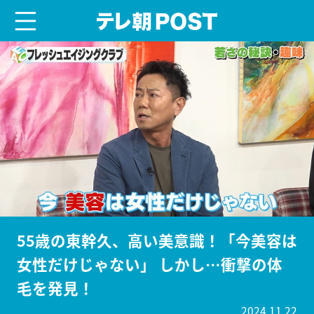
menu
テレ朝POST
55歳の東幹久、高い美意識！「今美容は
女性だけじゃない」 しかし…衝撃の体
毛を発見！
2024.11.22