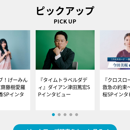
ピックアップ
PICK UP
ブ！げーみん
『タイムトラベルダデ
『クロスロー
E齋藤樹愛羅
ィ』ダイアン津田篤宏S
救急の約束
香SPインタ
Pインタビュー
桜SPイ