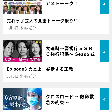
アメトーーク！
2
売れっ子芸人の貴重トーーク祭り!!
8月6日(木)放送分
大追跡～警視庁ＳＳＢ
3
Ｃ強行犯係～ Season2
Episode3 大炎上…暴走する正義
8月5日(水)放送分
クロスロード ～救命救
4
急の約束～