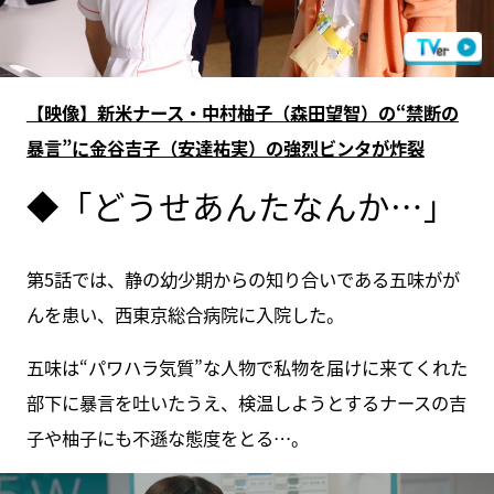
【映像】新米ナース・中村柚子（森田望智）の“禁断の
暴言”に金谷吉子（安達祐実）の強烈ビンタが炸裂
◆「どうせあんたなんか…」
第5話では、静の幼少期からの知り合いである五味がが
んを患い、西東京総合病院に入院した。
五味は“パワハラ気質”な人物で私物を届けに来てくれた
部下に暴言を吐いたうえ、検温しようとするナースの吉
子や柚子にも不遜な態度をとる…。