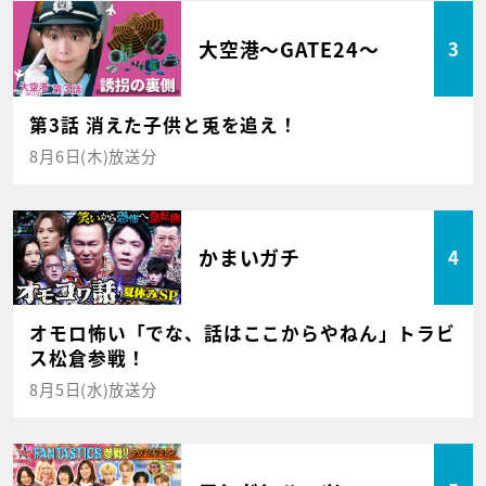
大空港～GATE24～
3
第3話 消えた子供と兎を追え！
8月6日(木)放送分
かまいガチ
4
オモロ怖い「でな、話はここからやねん」トラビ
ス松倉参戦！
8月5日(水)放送分