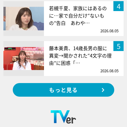
4
若槻千夏、家族にはあるの
に…家で自分だけ“ないも
の”告白 あわや…
2026.08.05
5
藤本美貴、14歳長男の服に
異変→聞かされた“4文字の理
由”に困惑「…
2026.08.05
もっと見る