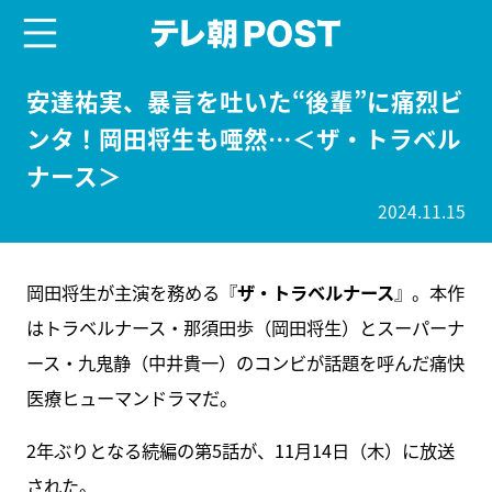
menu
テレ朝POST
安達祐実、暴言を吐いた“後輩”に痛烈ビ
ンタ！岡田将生も唖然…＜ザ・トラベル
ナース＞
2024.11.15
岡田将生が主演を務める『
ザ・トラベルナース
』。本作
はトラベルナース・那須田歩（岡田将生）とスーパーナ
ース・九鬼静（中井貴一）のコンビが話題を呼んだ痛快
医療ヒューマンドラマだ。
2年ぶりとなる続編の第5話が、11月14日（木）に放送
された。