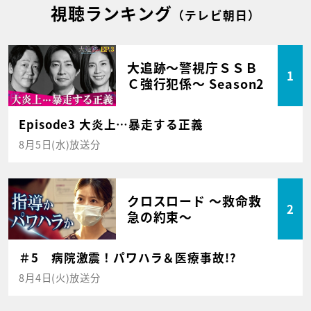
視聴ランキング
（テレビ朝日）
大追跡～警視庁ＳＳＢ
1
Ｃ強行犯係～ Season2
Episode3 大炎上…暴走する正義
8月5日(水)放送分
クロスロード ～救命救
2
急の約束～
＃5 病院激震！パワハラ＆医療事故!?
8月4日(火)放送分