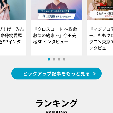
ブ！げーみん
『クロスロード ～救命
『マジプロ
E齋藤樹愛羅
救急の約束～』今田美
ー、ももク
香SPインタ
桜SPインタビュー
クロ×東京0
ンタビュー
ピックアップ記事をもっと見る
ランキング
RANKING