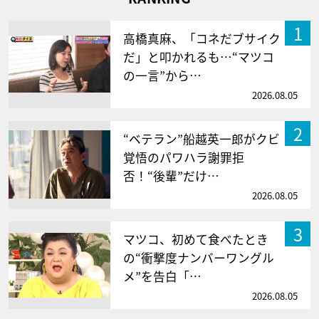
1
高橋真麻、「コネだブサイク
だ」と叩かれるも…“マツコ
の一言”から…
2026.08.05
2
“ベテラン”船越英一郎がクビ
覚悟のパワハラ謝罪拒
否！“後輩”だけ…
2026.08.05
3
マツコ、初めて食べたとき
の“衝撃度ナンバーワングル
メ”を告白「…
2026.08.05