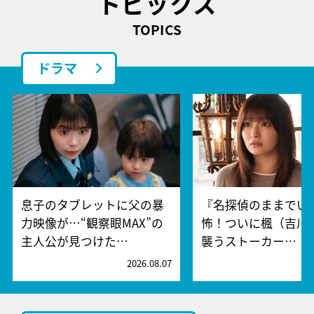
トピックス
TOPICS
ドラマ
息子のタブレットに父の暴
『名探偵のままでい
力映像が…“観察眼MAX”の
怖！ついに楓（吉川
主人公が見つけた…
襲うストーカー…
2026.08.07
2