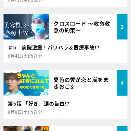
クロスロード ～救命救
3
急の約束～
＃5 病院激震！パワハラ＆医療事故!?
8月4日(火)放送分
夏色の雲が恋と嵐をま
4
きおこす
第5話 「好き」涙の告白!?
8月8日(土)放送分