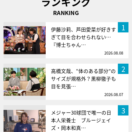
ランキング
RANKING
1
伊藤沙莉、芦田愛菜が好きす
ぎて目を合わせられない…
『博士ちゃん…
2026.08.08
2
高橋文哉、“体のある部分”の
サイズが規格外？黒柳徹子も
目を見張…
2026.08.07
3
メジャー30球団で唯一の日
本人栄養士 ブルージェイ
ズ・岡本和真…