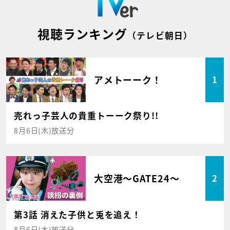
視聴ランキング
（テレビ朝日）
アメトーーク！
1
売れっ子芸人の貴重トーーク祭り!!
8月6日(木)放送分
大空港～GATE24～
2
第3話 消えた子供と兎を追え！
8月6日(木)放送分