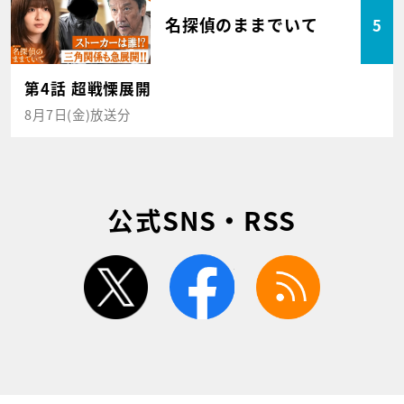
名探偵のままでいて
5
第4話 超戦慄展開
8月7日(金)放送分
公式SNS・RSS
twitter
facebook
rss