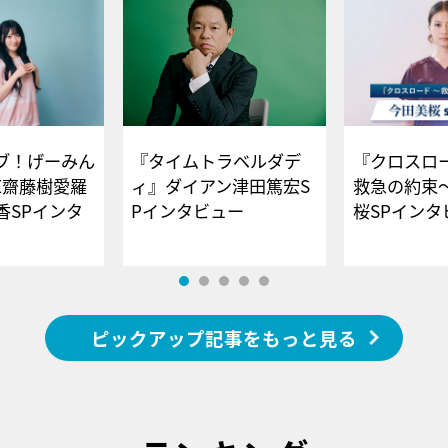
ブ！げーみん
『タイムトラベルダデ
『クロスロー
E齋藤樹愛羅
ィ』ダイアン津田篤宏S
救急の約束
香SPインタ
Pインタビュー
桜SPイ
ピックアップ記事をもっと見る