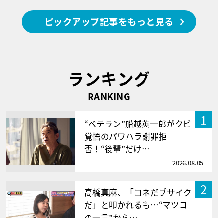
ピックアップ記事をもっと見る
ランキング
RANKING
1
“ベテラン”船越英一郎がクビ
覚悟のパワハラ謝罪拒
否！“後輩”だけ…
2026.08.05
2
高橋真麻、「コネだブサイク
だ」と叩かれるも…“マツコ
の一言”から…