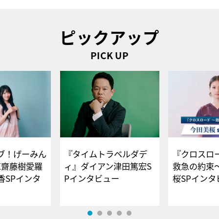
ピックアップ
PICK UP
ブ！げーみん
『タイムトラベルダデ
『クロスロー
E齋藤樹愛羅
ィ』ダイアン津田篤宏S
救急の約束
香SPインタ
Pインタビュー
桜SPイ