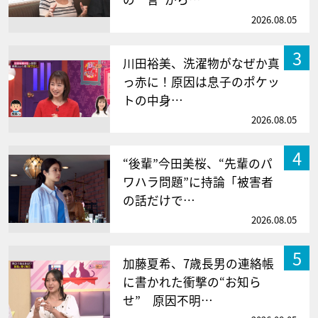
2026.08.05
3
川田裕美、洗濯物がなぜか真
っ赤に！原因は息子のポケッ
トの中身…
2026.08.05
4
“後輩”今田美桜、“先輩のパ
ワハラ問題”に持論「被害者
の話だけで…
2026.08.05
5
加藤夏希、7歳長男の連絡帳
に書かれた衝撃の“お知ら
せ” 原因不明…