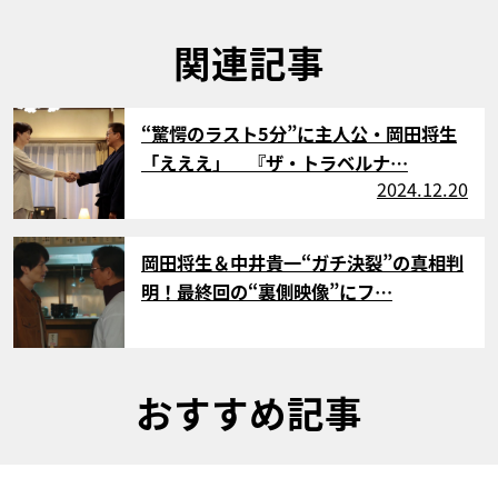
関連記事
サムネイル
“驚愕のラスト5分”に主人公・岡田将生
「えええ」 『ザ・トラベルナ…
2024.12.20
サムネイル
岡田将生＆中井貴一“ガチ決裂”の真相判
明！最終回の“裏側映像”にフ…
おすすめ記事