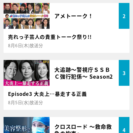
アメトーーク！
2
売れっ子芸人の貴重トーーク祭り!!
8月6日(木)放送分
大追跡～警視庁ＳＳＢ
3
Ｃ強行犯係～ Season2
Episode3 大炎上…暴走する正義
8月5日(水)放送分
クロスロード ～救命救
4