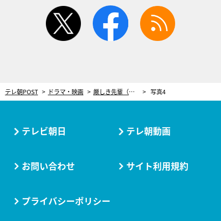
twitter
facebook
rss
テレ朝POST
ドラマ・映画
厳しき先輩（安達祐実）が、後輩（森田望智）に痛烈ビンタ！“パワハラ問題”同時多発＜ザ・トラベルナース＞
写真4
テレビ朝日
テレ朝動画
お問い合わせ
サイト利用規約
プライバシーポリシー