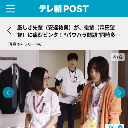
menu
テレ朝POST
厳しき先輩（安達祐実）が、後輩（森田望
智）に痛烈ビンタ！“パワハラ問題”同時多発
＜ザ・トラベルナース＞
（写真ギャラリー 4/6）
4/6