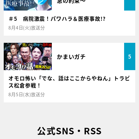
急の約束～
＃5 病院激震！パワハラ＆医療事故!?
8月4日(火)放送分
かまいガチ
5
オモロ怖い「でな、話はここからやねん」トラビ
ス松倉参戦！
8月5日(水)放送分
公式SNS・RSS