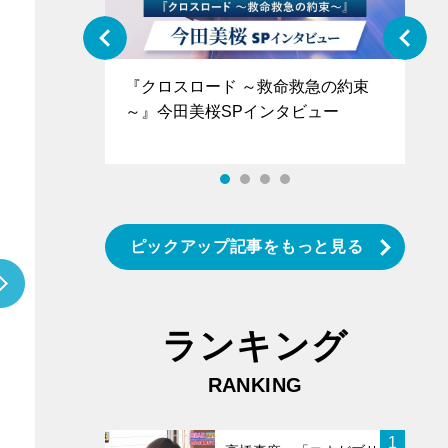
ぐ』＝LOV
『クロスロード ～救命救急の約束
『
香SPインタ
～』今田美桜SPインタビュー
ロ
タ
ピックアップ記事をもっと見る
ランキング
RANKING
1