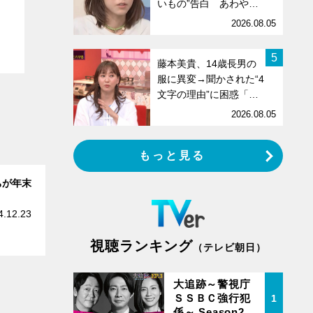
いもの”告白 あわや…
2026.08.05
5
藤本美貴、14歳長男の
服に異変→聞かされた“4
文字の理由”に困惑「…
2026.08.05
もっと見る
ちが年末
4.12.23
視聴ランキング
（テレビ朝日）
大追跡～警視庁
ＳＳＢＣ強行犯
1
係～ Season2