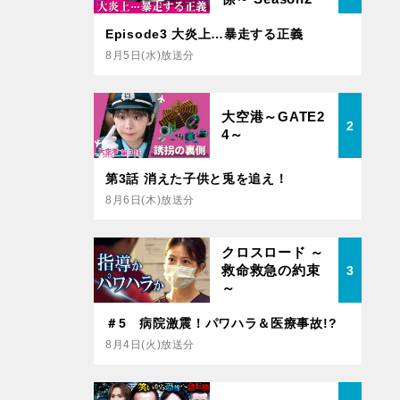
Episode3 大炎上…暴走する正義
8月5日(水)放送分
大空港～GATE2
2
4～
第3話 消えた子供と兎を追え！
8月6日(木)放送分
クロスロード ～
救命救急の約束
3
～
＃5 病院激震！パワハラ＆医療事故!?
8月4日(火)放送分