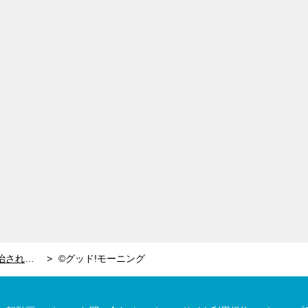
新井恵理那＆福田成美、鬼に扮して退治される?!4姉妹で「節分」ポーズ披露
©グッド!モーニング