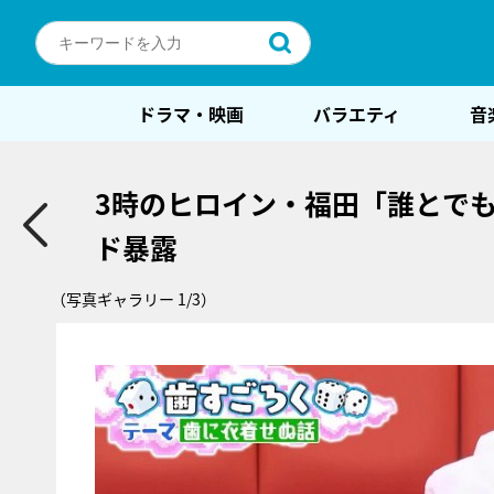
ドラマ・映画
バラエティ
音
3時のヒロイン・福田「誰とで
ド暴露
（写真ギャラリー 1/3）