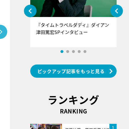
ぐ』＝LOV
『タイムトラベルダディ』ダイアン
『
香SPインタ
津田篤宏SPインタビュー
～
ピックアップ記事をもっと見る
ランキング
RANKING
1