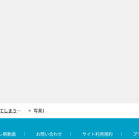
3時のヒロイン・福田「誰とでもしてしまう」性に奔放な相方の驚愕エピソード暴露
写真1
レ朝動画
お問い合わせ
サイト利用規約
プ