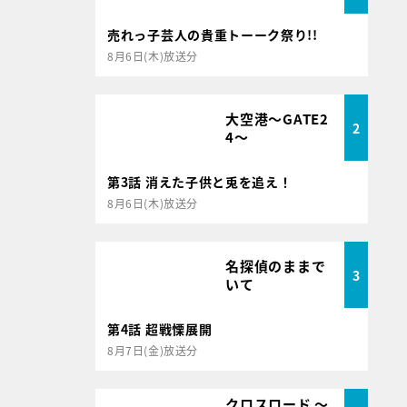
売れっ子芸人の貴重トーーク祭り!!
8月6日(木)放送分
大空港～GATE2
2
4～
第3話 消えた子供と兎を追え！
8月6日(木)放送分
名探偵のままで
3
いて
第4話 超戦慄展開
8月7日(金)放送分
クロスロード ～