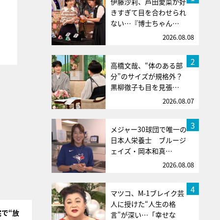
伊藤沙莉、芦田愛菜が好
きすぎて目を合わせられ
ない…『博士ちゃん…
2026.08.08
2
高橋文哉、“体のある部
分”のサイズが規格外？
黒柳徹子も目を見張…
2026.08.07
3
メジャー30球団で唯一の
日本人栄養士 ブルージ
ェイズ・岡本和真…
2026.08.08
4
マツコ、M-1ブレイク芸
人に授けた“人生の格
で“放
言”が深い…「幸せな