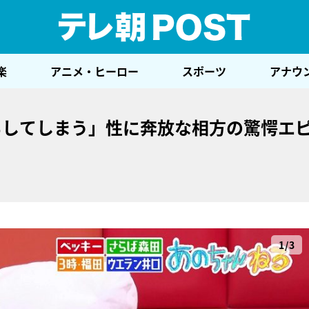
テレ
楽
アニメ・ヒーロー
スポーツ
アナウ
もしてしまう」性に奔放な相方の驚愕エ
1/3