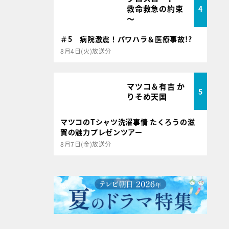
救命救急の約束
4
～
＃5 病院激震！パワハラ＆医療事故!?
8月4日(火)放送分
マツコ＆有吉 か
5
りそめ天国
マツコのTシャツ洗濯事情 たくろうの滋
賀の魅力プレゼンツアー
8月7日(金)放送分