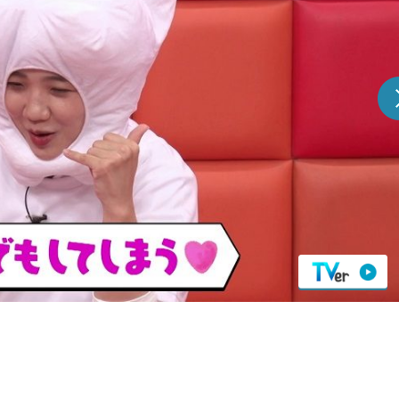
『アイ＝ラブ！げーみん
E齋藤樹愛羅＆佐々木舞
ビュー