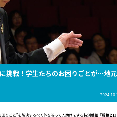
『アイ＝ラブ！げーみん
E齋藤樹愛羅＆佐々木舞
ビュー
に挑戦！学生たちのお困りごとが…地元
2024.10.
“お困りごと”を解決するべく体を張って人助けをする特別番組
『相葉ヒロ