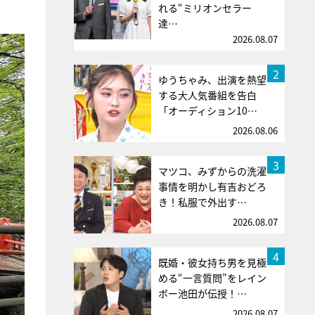
れる“ミリオンセラー
達…
2026.08.07
2
ゆうちゃみ、出演を熱望
する大人気番組を告白
「オーディション10…
2026.08.06
3
マツコ、みずからの洗濯
事情を明かし有吉おどろ
き！私服で外出す…
2026.08.07
4
既婚・彼女持ち男を見極
める“一言質問”をレイン
ボー池田が伝授！…
2026.08.07