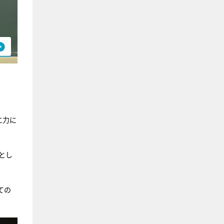
に力に
とし
ての