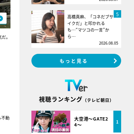
5
高橋真麻、「コネだブサ
イクだ」と叩かれる
も…“マツコの一言”か
ら…
気だ。
2026.08.05
もっと見る
視聴ランキング
（テレビ朝日）
る不動
大空港～GATE2
1
4～