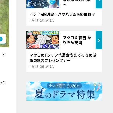
～
＃5 病院激震！パワハラ＆医療事故!?
8月4日(火)放送分
マツコ＆有吉 か
5
りそめ天国
」と
マツコのTシャツ洗濯事情 たくろうの滋
賀の魅力プレゼンツアー
8月7日(金)放送分
から