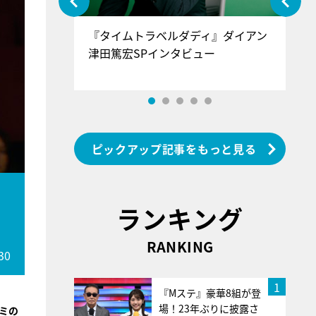
ぐ』＝LOV
『タイムトラベルダディ』ダイアン
『
香SPインタ
津田篤宏SPインタビュー
～
ピックアップ記事をもっと見る
ランキング
RANKING
30
1
『Mステ』豪華8組が登
場！23年ぶりに披露さ
ミの