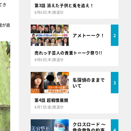
てき
第3話 消えた子供と兎を追え！
8月6日(木)放送分
館が直
アメトーーク！
2
売れっ子芸人の貴重トーーク祭り!!
8月6日(木)放送分
名探偵のままで
3
いて
第4話 超戦慄展開
8月7日(金)放送分
クロスロード ～
救命救急の約束
4