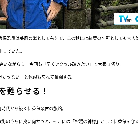
香保温泉は美肌の湯として有名で、この秋には紅葉の名所としても大人
生していた。
と笑いながらも、今回も「早くアクセル踏みたい」と大張り切り。
げだせない」と休憩も忘れて奮闘する。
”を甦らせる！
室町時代から続く伊香保最古の旅館。
石段街のさらに奥に向かうと、そこには「お湯の神様」として伊香保を守