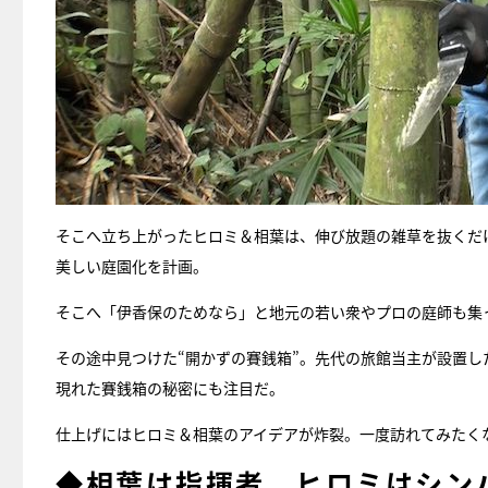
そこへ立ち上がったヒロミ＆相葉は、伸び放題の雑草を抜くだ
美しい庭園化を計画。
そこへ「伊香保のためなら」と地元の若い衆やプロの庭師も集
その途中見つけた“開かずの賽銭箱”。先代の旅館当主が設置
現れた賽銭箱の秘密にも注目だ。
仕上げにはヒロミ＆相葉のアイデアが炸裂。一度訪れてみたく
◆相葉は指揮者、ヒロミはシン