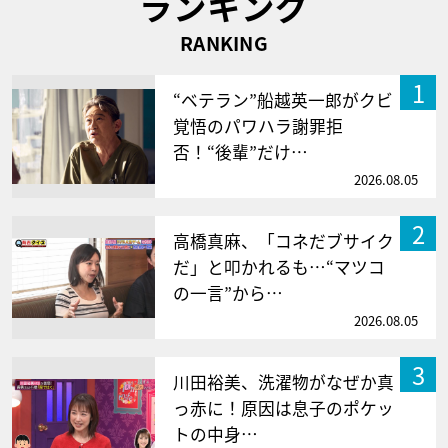
ランキング
RANKING
1
“ベテラン”船越英一郎がクビ
覚悟のパワハラ謝罪拒
否！“後輩”だけ…
2026.08.05
2
高橋真麻、「コネだブサイク
だ」と叩かれるも…“マツコ
の一言”から…
2026.08.05
3
川田裕美、洗濯物がなぜか真
っ赤に！原因は息子のポケッ
トの中身…