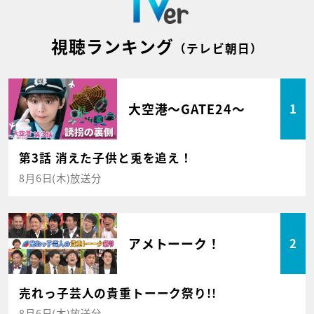
視聴ランキング
（テレビ朝日）
大空港～GATE24～
1
第3話 消えた子供と兎を追え！
8月6日(木)放送分
アメトーーク！
2
売れっ子芸人の貴重トーーク祭り!!
8月6日(木)放送分