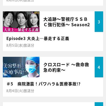
大追跡～警視庁ＳＳＢ
3
Ｃ強行犯係～ Season2
Episode3 大炎上…暴走する正義
8月5日(水)放送分
クロスロード ～救命救
4
急の約束～
＃5 病院激震！パワハラ＆医療事故!?
8月4日(火)放送分