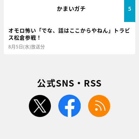
かまいガチ
5
オモロ怖い「でな、話はここからやねん」トラビ
ス松倉参戦！
8月5日(水)放送分
公式SNS・RSS
twitter
facebook
rss