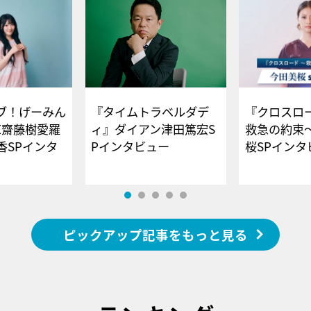
ブ！げーみん
『タイムトラベルダデ
『クロスロー
E齋藤樹愛羅
ィ』ダイアン津田篤宏S
救急の約束
香SPインタ
Pインタビュー
桜SPイ
ピックアップ記事をもっと見る