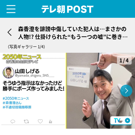
menu
テレ朝POST
森香澄を誹謗中傷していた犯人は…まさかの
人物!? 仕掛けられた“もう一つの嘘”に巻き起
こる考察
（写真ギャラリー 1/4）
1/4