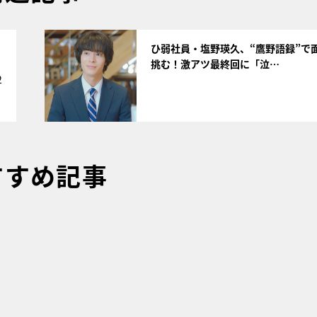
サムネイル
ひ弱社員・塩野瑛久、“鷹野語録”で
挑む！激アツ最終回に「泣…
2
すすめ記事