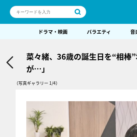
ドラマ・映画
バラエティ
音
菜々緒、36歳の誕生日を“相棒
が…」
（写真ギャラリー 1/4）