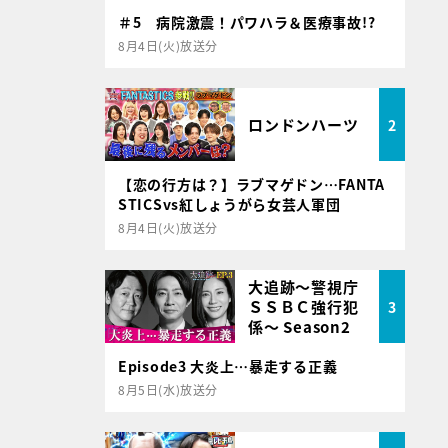
＃5 病院激震！パワハラ＆医療事故!?
8月4日(火)放送分
ロンドンハーツ
2
【恋の行方は？】ラブマゲドン…FANTA
STICSvs紅しょうがら女芸人軍団
8月4日(火)放送分
大追跡～警視庁
ＳＳＢＣ強行犯
3
係～ Season2
Episode3 大炎上…暴走する正義
8月5日(水)放送分