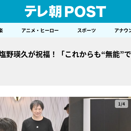
テレ
楽
アニメ・ヒーロー
スポーツ
アナウ
”塩野瑛久が祝福！「これからも“無能”
1/4