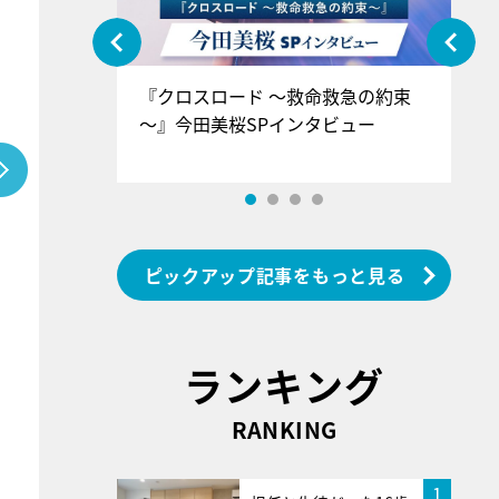
ぐ』＝LOV
『クロスロード ～救命救急の約束
『
香SPインタ
～』今田美桜SPインタビュー
ロ
ン
ピックアップ記事をもっと見る
ランキング
RANKING
1