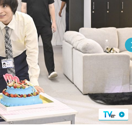
『アイ＝ラブ！げーみん
E齋藤樹愛羅＆佐々木舞
ビュー