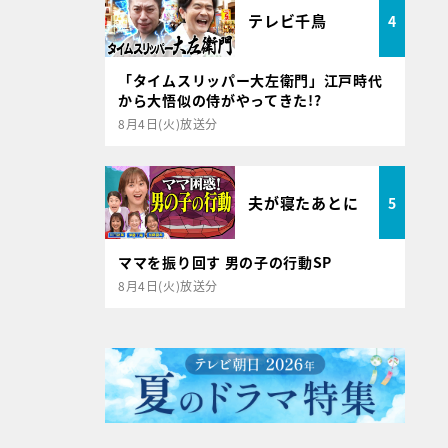
テレビ千鳥
4
「タイムスリッパー大左衛門」江戸時代
から大悟似の侍がやってきた!?
8月4日(火)放送分
夫が寝たあとに
5
ママを振り回す 男の子の行動SP
8月4日(火)放送分