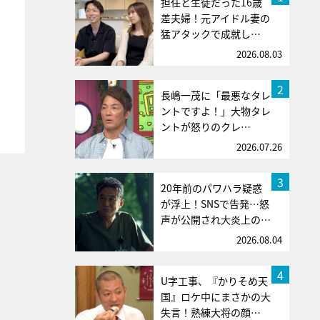
担任と生徒だった16歳
差夫婦！元アイドル妻の
猛アタックで成就し…
2026.08.03
2
長嶋一茂に「最悪なタレ
ントですよ！」大物タレ
ントが怒りのクレ…
2026.07.26
3
20年前のパワハラ疑惑
が浮上！SNSで告発…怒
声が公開され大炎上の…
2026.08.04
4
U字工事、『かりそめ天
国』ロケ中にまさかの大
失言！熟練大将の顔…