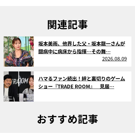
関連記事
サムネイル
坂本美雨、他界した父・坂本龍一さんが
闘病中に病床から指揮…その舞…
2026.08.09
サムネイル
ハマるファン続出！絆と裏切りのゲーム
ショー『TRADE ROOM』 見届…
おすすめ記事