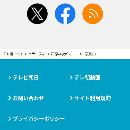
twitter
facebook
rss
テレ朝POST
バラエティ
石原裕次郎に山口百恵…Z世代が知らない“昭和レジェンド”！ゲストから「言っちゃっていい？」と秘話も
写真10
テレビ朝日
テレ朝動画
お問い合わせ
サイト利用規約
プライバシーポリシー