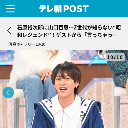
menu
テレ朝POST
石原裕次郎に山口百恵…Z世代が知らない“昭
和レジェンド”！ゲストから「言っちゃって
いい？」と秘話も
（写真ギャラリー 10/10）
10/10