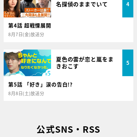
名探偵のままでいて
4
第4話 超戦慄展開
8月7日(金)放送分
夏色の雲が恋と嵐をま
5
きおこす
第5話 「好き」涙の告白!?
8月8日(土)放送分
公式SNS・RSS