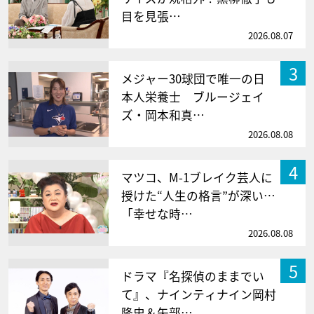
目を見張…
2026.08.07
3
メジャー30球団で唯一の日
本人栄養士 ブルージェイ
ズ・岡本和真…
2026.08.08
4
マツコ、M-1ブレイク芸人に
授けた“人生の格言”が深い…
「幸せな時…
2026.08.08
5
ドラマ『名探偵のままでい
て』、ナインティナイン岡村
隆史＆矢部…