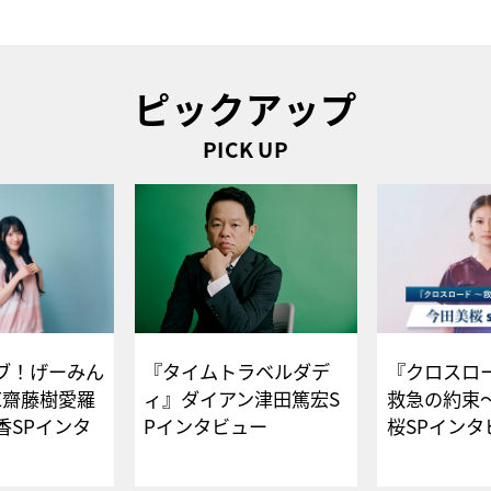
ピックアップ
PICK UP
ブ！げーみん
『タイムトラベルダデ
『クロスロー
E齋藤樹愛羅
ィ』ダイアン津田篤宏S
救急の約束
香SPインタ
Pインタビュー
桜SPイ