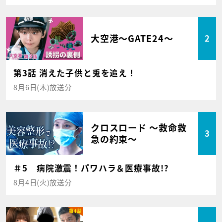
大空港～GATE24～
2
第3話 消えた子供と兎を追え！
8月6日(木)放送分
クロスロード ～救命救
3
急の約束～
＃5 病院激震！パワハラ＆医療事故!?
8月4日(火)放送分