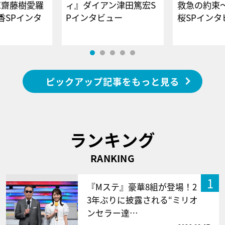
E齋藤樹愛羅
ィ』ダイアン津田篤宏S
救急の約束
香SPインタ
Pインタビュー
桜SPイ
ピックアップ記事をもっと見る
ランキング
RANKING
1
『Mステ』豪華8組が登場！2
3年ぶりに披露される“ミリオ
ンセラー達…