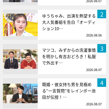
2026.08.07
2
ゆうちゃみ、出演を熱望する
大人気番組を告白「オーディ
ション10…
2026.08.06
3
マツコ、みずからの洗濯事情
を明かし有吉おどろき！私服
で外出す…
2026.08.07
4
既婚・彼女持ち男を見極め
る“一言質問”をレインボー池
田が伝授！…
2026.08.07