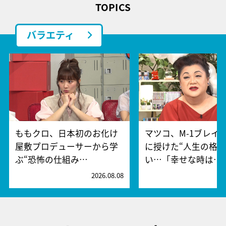
TOPICS
バラエティ
ももクロ、日本初のお化け
マツコ、M-1ブレイ
屋敷プロデューサーから学
に授けた“人生の格言
ぶ“恐怖の仕組み…
い…「幸せな時は…
2026.08.08
2