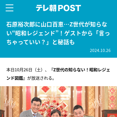
menu
テレ朝POST
石原裕次郎に山口百恵…Z世代が知らな
い“昭和レジェンド”！ゲストから「言っ
ちゃっていい？」と秘話も
2024.10.26
本日10月26日（土）、
『Z世代の知らない！昭和レジェ
ンド図鑑』
が放送される。