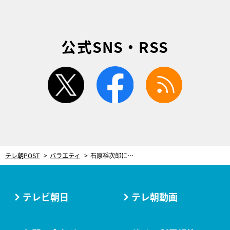
公式SNS・RSS
twitter
facebook
rss
テレ朝POST
バラエティ
石原裕次郎に山口百恵…Z世代が知らない“昭和レジェンド”！ゲストから「言っちゃっていい？」と秘話も
テレビ朝日
テレ朝動画