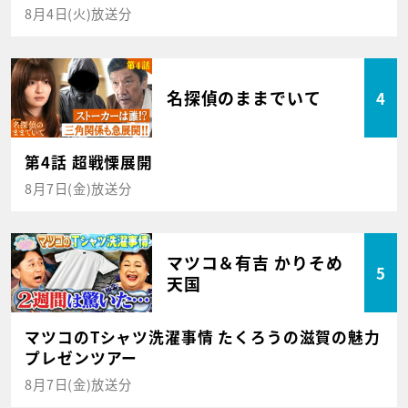
8月4日(火)放送分
名探偵のままでいて
4
第4話 超戦慄展開
8月7日(金)放送分
マツコ＆有吉 かりそめ
5
天国
マツコのTシャツ洗濯事情 たくろうの滋賀の魅力
プレゼンツアー
8月7日(金)放送分