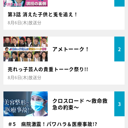
第3話 消えた子供と兎を追え！
8月6日(木)放送分
アメトーーク！
2
売れっ子芸人の貴重トーーク祭り!!
8月6日(木)放送分
クロスロード ～救命救
3
急の約束～
＃5 病院激震！パワハラ＆医療事故!?