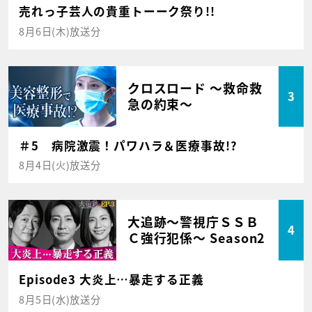
売れっ子芸人の貴重トーーク祭り!!
8月6日(木)放送分
クロスロード ～救命救
3
急の約束～
＃5 病院激震！パワハラ＆医療事故!?
8月4日(火)放送分
大追跡～警視庁ＳＳＢ
4
Ｃ強行犯係～ Season2
Episode3 大炎上…暴走する正義
8月5日(水)放送分