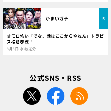
かまいガチ
5
オモロ怖い「でな、話はここからやねん」トラビ
ス松倉参戦！
8月5日(水)放送分
公式SNS・RSS
twitter
facebook
rss