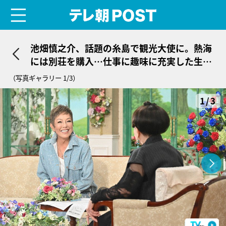
menu
テレ朝POST
池畑慎之介、話題の糸島で観光大使に。熱海
には別荘を購入…仕事に趣味に充実した生活
ぶり
（写真ギャラリー 1/3）
1/3