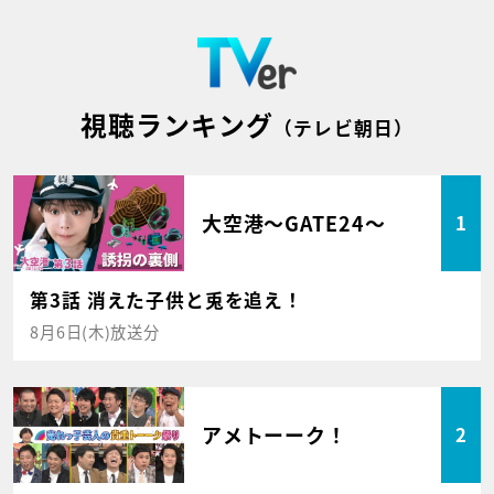
視聴ランキング
（テレビ朝日）
大空港～GATE24～
1
第3話 消えた子供と兎を追え！
8月6日(木)放送分
アメトーーク！
2