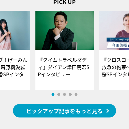
PICK UP
ブ！げーみん
『タイムトラベルダデ
『クロスロー
E齋藤樹愛羅
ィ』ダイアン津田篤宏S
救急の約束
香SPインタ
Pインタビュー
桜SPイ
ピックアップ記事をもっと見る