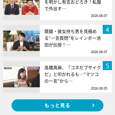
を明かし有吉おどろき！私服
で外出す…
2026.08.07
4
既婚・彼女持ち男を見極め
る“一言質問”をレインボー池
田が伝授！…
2026.08.07
5
高橋真麻、「コネだブサイク
だ」と叩かれるも…“マツコ
の一言”から…
2026.08.05
もっと見る