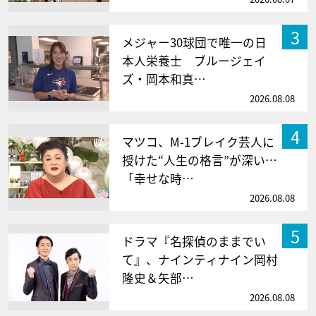
3
メジャー30球団で唯一の日
本人栄養士 ブルージェイ
ズ・岡本和真…
2026.08.08
4
マツコ、M-1ブレイク芸人に
授けた“人生の格言”が深い…
「幸せな時…
2026.08.08
5
ドラマ『名探偵のままでい
て』、ナインティナイン岡村
隆史＆矢部…
2026.08.08