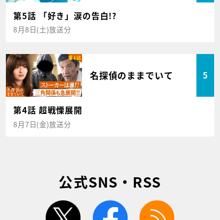
第5話 「好き」涙の告白!?
8月8日(土)放送分
名探偵のままでいて
5
第4話 超戦慄展開
8月7日(金)放送分
公式SNS・RSS
twitter
facebook
rss