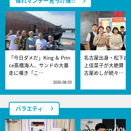
帰れマンデー見っけ隊!!
「今日ダメだ」King ＆ Prin
名古屋出身・松下由
ce髙橋海人、サンドの大暴
上佳菜子が大絶賛！
走に嘆き「こ…
古屋めしが続々…
2026.08.03
2
バラエティ