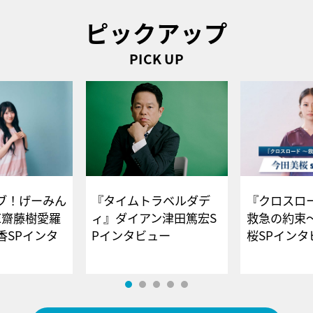
ピックアップ
PICK UP
ブ！げーみん
『タイムトラベルダデ
『クロスロー
E齋藤樹愛羅
ィ』ダイアン津田篤宏S
救急の約束
香SPインタ
Pインタビュー
桜SPイ