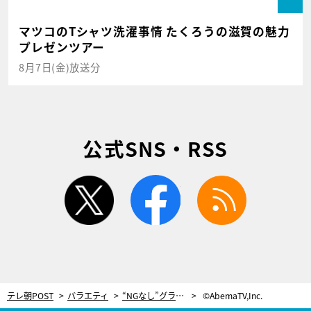
マツコのTシャツ洗濯事情 たくろうの滋賀の魅力
プレゼンツアー
8月7日(金)放送分
公式SNS・RSS
twitter
facebook
rss
テレ朝POST
バラエティ
“NGなし”グラドルの衝撃姿に騒然！一瞬目を疑い…「とんでもない子が現れた」
©AbemaTV,Inc.