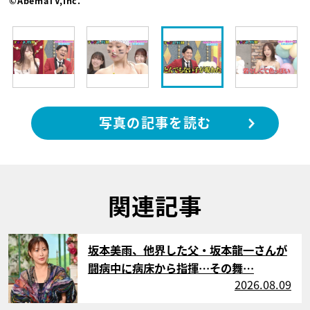
©AbemaTV,Inc.
写真の記事を読む
関連記事
サムネイル
坂本美雨、他界した父・坂本龍一さんが
闘病中に病床から指揮…その舞…
2026.08.09