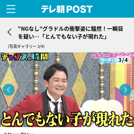
menu
テレ朝POST
“NGなし”グラドルの衝撃姿に騒然！一瞬目
を疑い…「とんでもない子が現れた」
（写真ギャラリー 3/4）
3/4