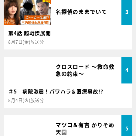
名探偵のままでいて
3
第4話 超戦慄展開
8月7日(金)放送分
クロスロード ～救命救
4
急の約束～
＃5 病院激震！パワハラ＆医療事故!?
8月4日(火)放送分
マツコ＆有吉 かりそめ
5
天国