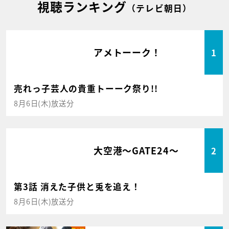
視聴ランキング
（テレビ朝日）
アメトーーク！
1
売れっ子芸人の貴重トーーク祭り!!
8月6日(木)放送分
大空港～GATE24～
2
第3話 消えた子供と兎を追え！
8月6日(木)放送分