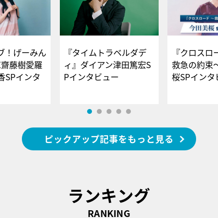
ブ！げーみん
『タイムトラベルダデ
『クロスロー
E齋藤樹愛羅
ィ』ダイアン津田篤宏S
救急の約束
香SPインタ
Pインタビュー
桜SPイ
ピックアップ記事をもっと見る
ランキング
RANKING