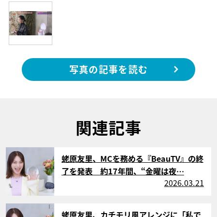
写真の記事を読む
関連記事
サムネイル
蛯原友里、MCを務める『BeauTV』の終
了を発表 約17年間、“金曜は夜…
2026.03.21
サムネイル
蛯原友里、カチモリ風アレンジに「私で