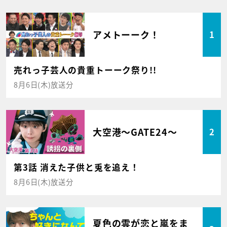
アメトーーク！
1
売れっ子芸人の貴重トーーク祭り!!
8月6日(木)放送分
大空港～GATE24～
2
第3話 消えた子供と兎を追え！
8月6日(木)放送分
夏色の雲が恋と嵐をま