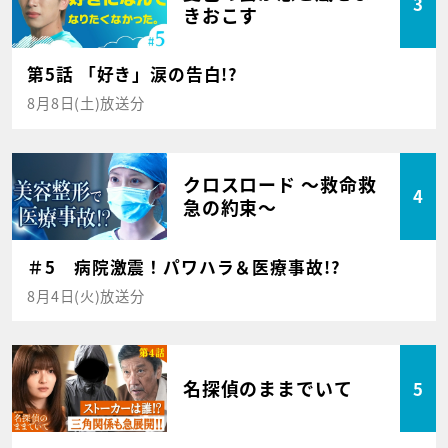
3
きおこす
第5話 「好き」涙の告白!?
8月8日(土)放送分
クロスロード ～救命救
4
急の約束～
＃5 病院激震！パワハラ＆医療事故!?
8月4日(火)放送分
名探偵のままでいて
5