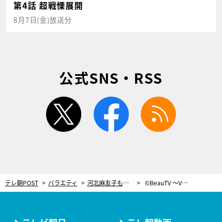
第4話 超戦慄展開
8月7日(金)放送分
公式SNS・RSS
twitter
facebook
rss
テレ朝POST
バラエティ
河北麻友子も驚き！あの“文房具”を使う、キレイ＆簡単な「チェック柄ネイル」
©BeauTV ～VOCE