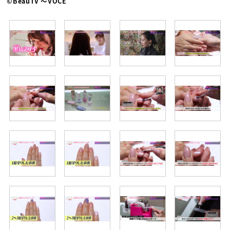
©BeauTV ～VOCE