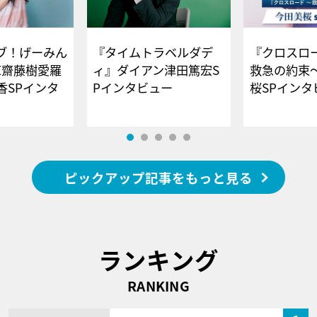
ブ！げーみん
『タイムトラベルダデ
『クロスロー
E齋藤樹愛羅
ィ』ダイアン津田篤宏S
救急の約束
香SPインタ
Pインタビュー
桜SPイ
ピックアップ記事をもっと見る
ランキング
RANKING