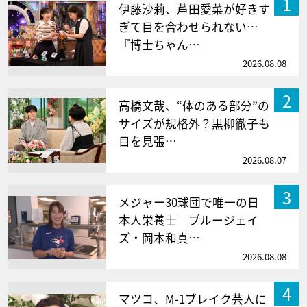
1
伊藤沙莉、芦田愛菜が好きす
ぎて目を合わせられない…
『博士ちゃん…
2026.08.08
2
高橋文哉、“体のある部分”の
サイズが規格外？黒柳徹子も
目を見張…
2026.08.07
3
メジャー30球団で唯一の日
本人栄養士 ブルージェイ
ズ・岡本和真…
2026.08.08
4
マツコ、M-1ブレイク芸人に