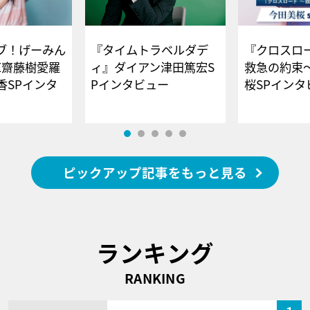
ブ！げーみん
『タイムトラベルダデ
『クロスロー
E齋藤樹愛羅
ィ』ダイアン津田篤宏S
救急の約束
香SPインタ
Pインタビュー
桜SPイ
ピックアップ記事をもっと見る
ランキング
RANKING