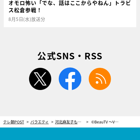
オモロ怖い「でな、話はここからやねん」トラビ
ス松倉参戦！
8月5日(水)放送分
公式SNS・RSS
twitter
facebook
rss
テレ朝POST
バラエティ
河北麻友子も驚き！あの“文房具”を使う、キレイ＆簡単な「チェック柄ネイル」
©BeauTV ～VOCE