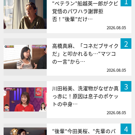
1
“ベテラン”船越英一郎がクビ
覚悟のパワハラ謝罪拒
否！“後輩”だけ…
2026.08.05
2
高橋真麻、「コネだブサイク
だ」と叩かれるも…“マツコ
の一言”から…
2026.08.05
3
川田裕美、洗濯物がなぜか真
っ赤に！原因は息子のポケッ
トの中身…
2026.08.05
4
“後輩”今田美桜、“先輩のパ