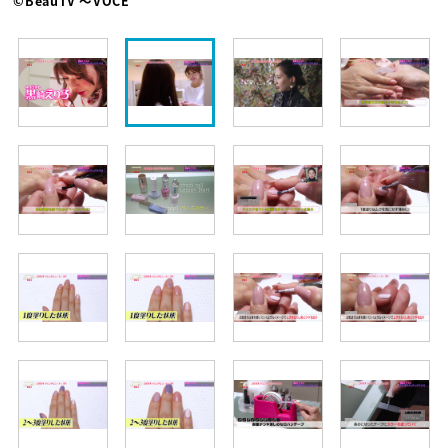
©BeauTV ～VOCE