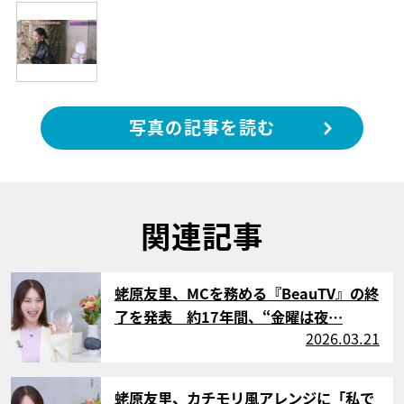
写真の記事を読む
関連記事
サムネイル
蛯原友里、MCを務める『BeauTV』の終
了を発表 約17年間、“金曜は夜…
2026.03.21
サムネイル
蛯原友里、カチモリ風アレンジに「私で