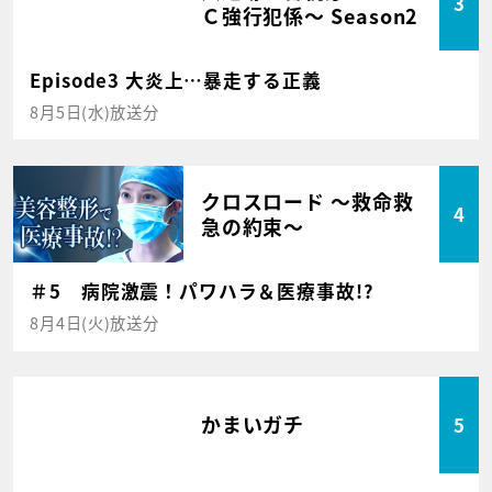
3
Ｃ強行犯係～ Season2
Episode3 大炎上…暴走する正義
8月5日(水)放送分
クロスロード ～救命救
4
急の約束～
＃5 病院激震！パワハラ＆医療事故!?
8月4日(火)放送分
かまいガチ
5