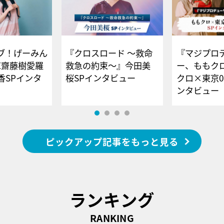
ブ！げーみん
『クロスロード ～救命
『マジプロ
E齋藤樹愛羅
救急の約束～』今田美
ー、ももク
香SPインタ
桜SPインタビュー
クロ×東京0
ンタビュー
ピックアップ記事をもっと見る
ランキング
RANKING