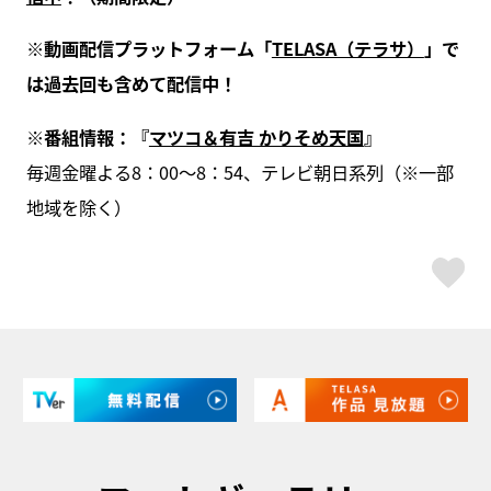
※動画配信プラットフォーム「
TELASA（テラサ）
」で
は過去回も含めて配信中！
※番組情報：『
マツコ＆有吉 かりそめ天国
』
毎週金曜よる8：00～8：54、テレビ朝日系列（※一部
地域を除く）
ス