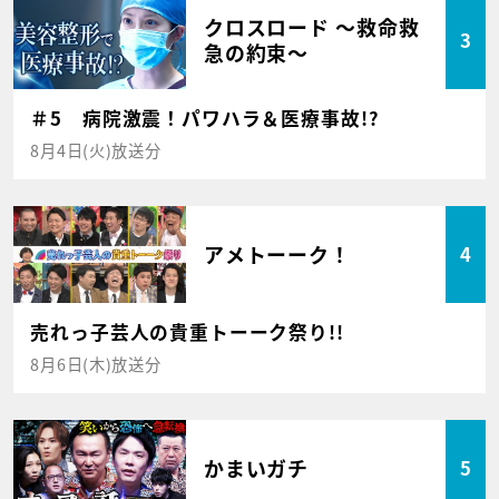
クロスロード ～救命救
3
急の約束～
＃5 病院激震！パワハラ＆医療事故!?
8月4日(火)放送分
アメトーーク！
4
売れっ子芸人の貴重トーーク祭り!!
8月6日(木)放送分
かまいガチ
5