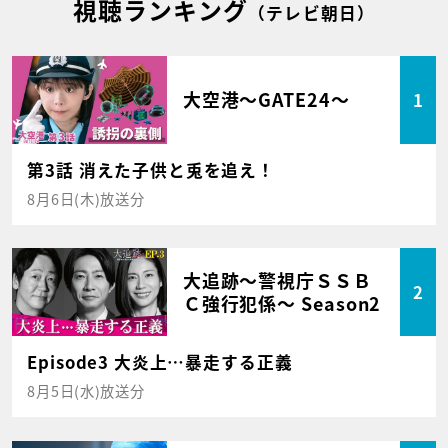
視聴ランキング
（テレビ朝日）
大空港～GATE24～
1
第3話 消えた子供と兎を追え！
8月6日(木)放送分
大追跡～警視庁ＳＳＢ
2
Ｃ強行犯係～ Season2
Episode3 大炎上…暴走する正義
8月5日(水)放送分