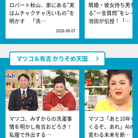
ロバート秋山、家にある“実
既婚・彼女持ち男を
はムチャクチャ汚いもの”を
る“一言質問”をレイ
明かす 「洗…
池田が伝授！「…
2026.08.07
2
マツコ＆有吉 かりそめ天国
マツコ、みずからの洗濯事
マツコ「あと10年も
情を明かし有吉おどろき！
くるぞ、あれ」AIの
私服で外出する…
変わる未来を断…