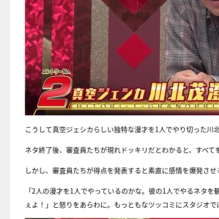
こうして真空ジェシカらしい独特な漫才を1人でやり切った川
ネタ終了後、審査員たちが現れドッキリだとわかると、すべて
しかし、審査員たちが得点を発表すると素直に感情を爆発させ
「2人の漫才を1人でやっているのかな。彼の1人でやるネタを
ぇよ！」と怒りをあらわに。もっともなツッコミにスタジオで