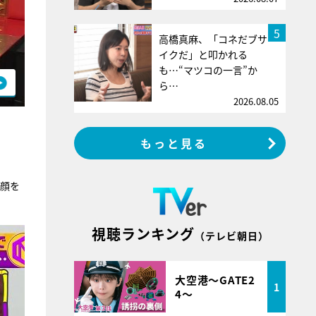
5
高橋真麻、「コネだブサ
イクだ」と叩かれる
も…“マツコの一言”か
ら…
2026.08.05
もっと見る
笑顔を
視聴ランキング
（テレビ朝日）
大空港～GATE2
1
4～