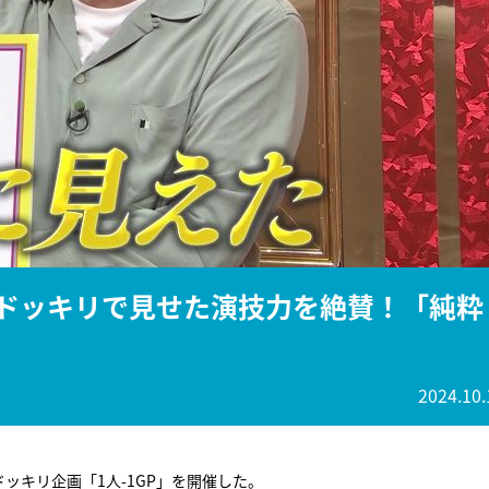
『アイ＝ラブ！げーみん
E齋藤樹愛羅＆佐々木舞
ビュー
がドッキリで見せた演技力を絶賛！「純粋
2024.10.
ッキリ企画「1人-1GP」を開催した。