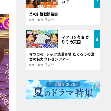
いて
第4話 超戦慄展開
8月7日(金)放送分
マツコ＆有吉 か
5
りそめ天国
マツコのTシャツ洗濯事情 たくろうの滋
賀の魅力プレゼンツアー
8月7日(金)放送分