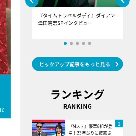
ぐ』＝LOV
『タイムトラベルダディ』ダイアン
『
香SPインタ
津田篤宏SPインタビュー
～
ピックアップ記事をもっと見る
ランキング
RANKING
10
1
『Mステ』豪華8組が登
場！23年ぶりに披露さ