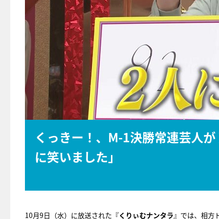
くっきー！、M-1決勝常連芸人
に笑いました」
10月9日（水）に放送された『
くりぃむナンタラ
』では、相方ド