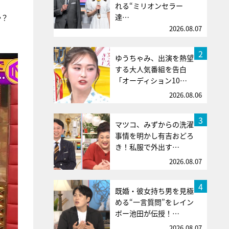
れる“ミリオンセラー
達…
か？
2026.08.07
2
ゆうちゃみ、出演を熱望
する大人気番組を告白
「オーディション10…
2026.08.06
3
マツコ、みずからの洗濯
事情を明かし有吉おどろ
き！私服で外出す…
2026.08.07
4
既婚・彼女持ち男を見極
める“一言質問”をレイン
ボー池田が伝授！…
2026.08.07