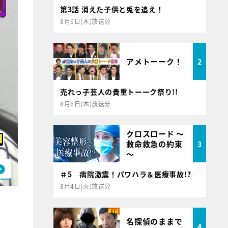
第3話 消えた子供と兎を追え！
8月6日(木)放送分
アメトーーク！
2
売れっ子芸人の貴重トーーク祭り!!
8月6日(木)放送分
クロスロード ～
救命救急の約束
3
～
＃5 病院激震！パワハラ＆医療事故!?
8月4日(火)放送分
名探偵のままで
4