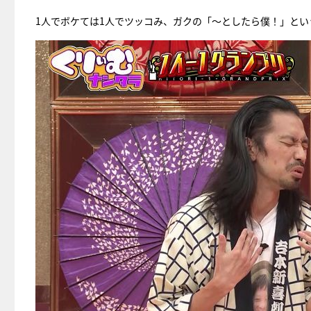
1人でボケては1人でツッコみ、ガクの「～としたら僕！」と