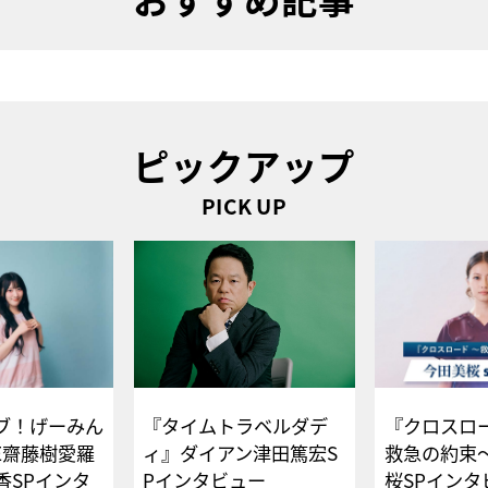
ピックアップ
PICK UP
ブ！げーみん
『タイムトラベルダデ
『クロスロー
E齋藤樹愛羅
ィ』ダイアン津田篤宏S
救急の約束
香SPインタ
Pインタビュー
桜SPイ