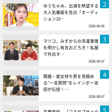
2
ゆうちゃみ、出演を熱望する
大人気番組を告白「オーディ
ション10…
2026.08.06
3
マツコ、みずからの洗濯事情
を明かし有吉おどろき！私服
で外出す…
2026.08.07
4
既婚・彼女持ち男を見極め
る“一言質問”をレインボー池
田が伝授！…
2026.08.07
5
高橋真麻、「コネだブサイク