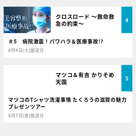
クロスロード ～救命救
4
急の約束～
＃5 病院激震！パワハラ＆医療事故!?
8月4日(火)放送分
マツコ＆有吉 かりそめ
5
天国
マツコのTシャツ洗濯事情 たくろうの滋賀の魅力
プレゼンツアー
8月7日(金)放送分