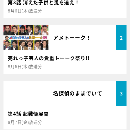
第3話 消えた子供と兎を追え！
8月6日(木)放送分
アメトーーク！
2
売れっ子芸人の貴重トーーク祭り!!
8月6日(木)放送分
名探偵のままでいて
3
第4話 超戦慄展開
8月7日(金)放送分