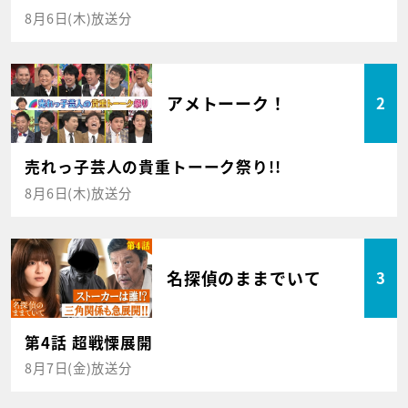
8月6日(木)放送分
アメトーーク！
2
売れっ子芸人の貴重トーーク祭り!!
8月6日(木)放送分
名探偵のままでいて
3
第4話 超戦慄展開
8月7日(金)放送分