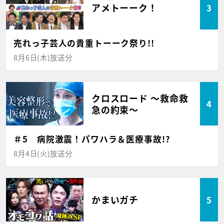
アメトーーク！
3
売れっ子芸人の貴重トーーク祭り!!
8月6日(木)放送分
クロスロード ～救命救
4
急の約束～
＃5 病院激震！パワハラ＆医療事故!?
8月4日(火)放送分
かまいガチ
5