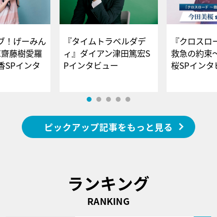
ブ！げーみん
『タイムトラベルダデ
『クロスロー
E齋藤樹愛羅
ィ』ダイアン津田篤宏S
救急の約束
香SPインタ
Pインタビュー
桜SPイ
ピックアップ記事をもっと見る
ランキング
RANKING