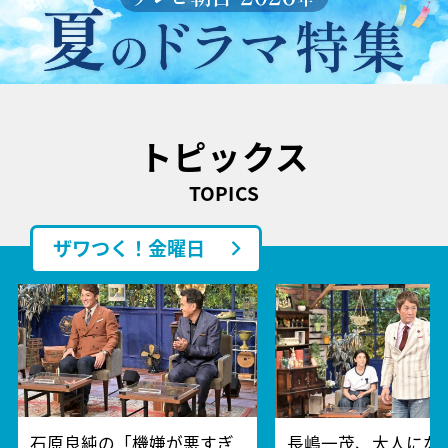
トピックス
TOPICS
ザワつく！金曜日
石原良純の「機嫌が悪すぎ
長嶋一茂、大人にな