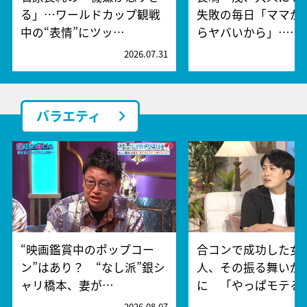
る」…ワールドカップ観戦
失敗の毎日「ママが
中の“表情”にツッ…
らヤバいから」……
2026.07.31
2
バラエティ
“映画鑑賞中のポップコー
合コンで成功した女
ン”はあり？ “なし派”銀シ
人、その振る舞いが
ャリ橋本、妻が…
に 「やっぱモテる
2026.08.07
2