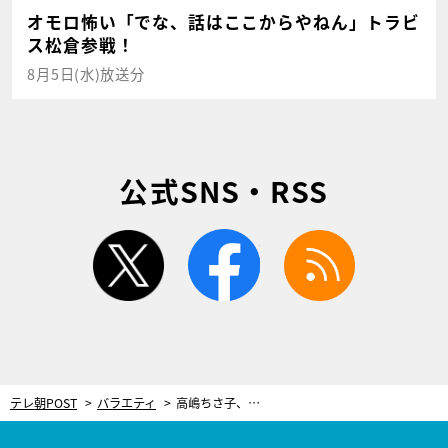
オモロ怖い「でな、話はここからやねん」トラビ
ス松倉参戦！
8月5日(水)放送分
公式SNS・RSS
twitter
facebook
rss
テレ朝POST
バラエティ
高嶋ちさ子、アーティストと一夜限りの豪華コラボ！大友康平とは『ff（フォルティシモ）』を披露