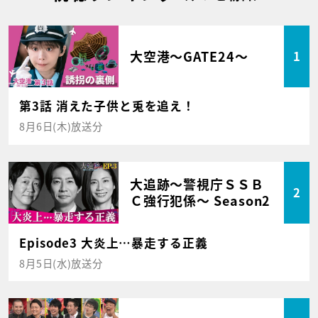
大空港～GATE24～
1
第3話 消えた子供と兎を追え！
8月6日(木)放送分
大追跡～警視庁ＳＳＢ
2
Ｃ強行犯係～ Season2
Episode3 大炎上…暴走する正義
8月5日(水)放送分