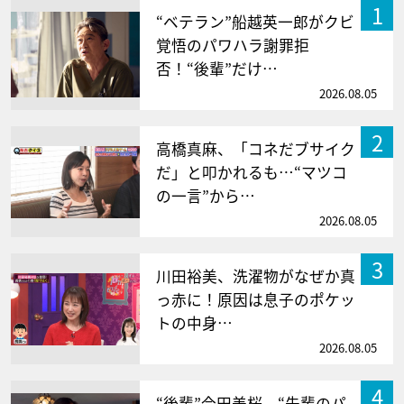
1
“ベテラン”船越英一郎がクビ
覚悟のパワハラ謝罪拒
否！“後輩”だけ…
2026.08.05
2
高橋真麻、「コネだブサイク
だ」と叩かれるも…“マツコ
の一言”から…
2026.08.05
3
川田裕美、洗濯物がなぜか真
っ赤に！原因は息子のポケッ
トの中身…
2026.08.05
4
“後輩”今田美桜、“先輩のパ