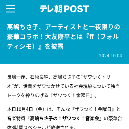
menu
テレ朝POST
高嶋ちさ子、アーティストと一夜限りの
豪華コラボ！大友康平とは『ff（フォル
ティシモ）』を披露
2024.10.04
長嶋一茂、石原良純、高嶋ちさ子の“ザワつくトリ
オ”が、世間をザワつかせている社会現象について独自
トークを繰り広げる『ザワつく！金曜日』。
本日10月4日（金）は、そんな『ザワつく！金曜日』と
音楽特番
『高嶋ちさ子の！ザワつく！音楽会』
の豪華合
体3時間スペシャルが放送される。