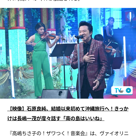
【映像】石原良純、結婚以来初めて沖縄旅行へ！きっか
けは長嶋一茂が度々話す「南の島はいいね」
『高嶋ちさ子の！ザワつく！音楽会』は、ヴァイオリニ