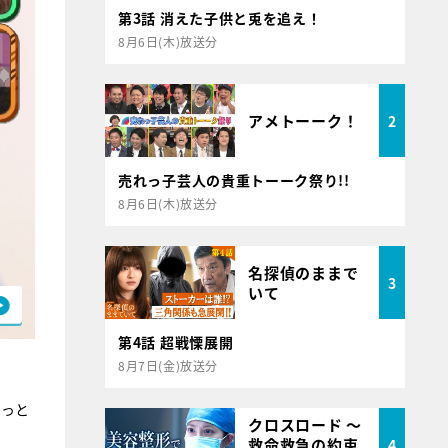
第3話 消えた子供と兎を追え！
8月6日(木)放送分
アメトーーク！
2
売れっ子芸人の貴重トーーク祭り!!
8月6日(木)放送分
名探偵のままで
3
いて
第4話 超戦慄展開
8月7日(金)放送分
ょっと
クロスロード ～
救命救急の約束
4