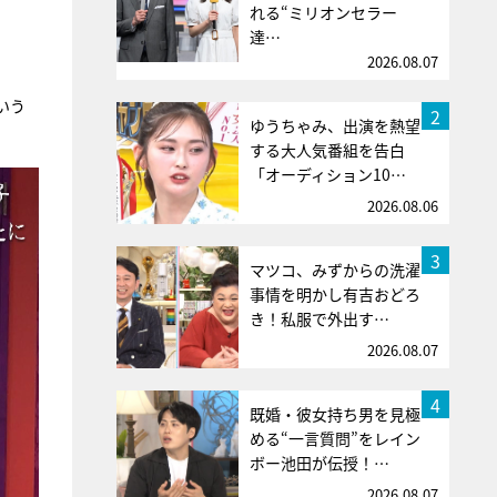
れる“ミリオンセラー
達…
2026.08.07
いう
2
ゆうちゃみ、出演を熱望
する大人気番組を告白
「オーディション10…
2026.08.06
3
マツコ、みずからの洗濯
事情を明かし有吉おどろ
き！私服で外出す…
2026.08.07
4
既婚・彼女持ち男を見極
める“一言質問”をレイン
ボー池田が伝授！…
2026.08.07