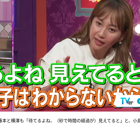
藤本と横澤も「待てるよね、（砂で時間の経過が）見えてると」と、小