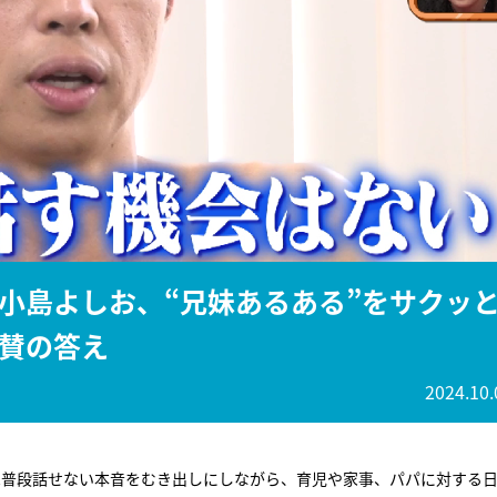
『アイ＝ラブ！げーみん
E齋藤樹愛羅＆佐々木舞
ビュー
小島よしお、“兄妹あるある”をサクッ
賛の答え
2024.10.
は普段話せない本音をむき出しにしながら、育児や家事、パパに対する