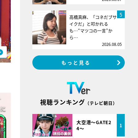
5
高橋真麻、「コネだブサ
イクだ」と叩かれる
も…“マツコの一言”か
ら…
2026.08.05
もっと見る
視聴ランキング
（テレビ朝日）
大空港～GATE2
1
4～