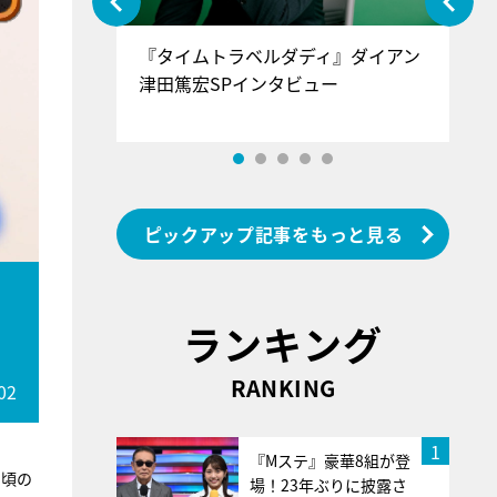
ぐ』＝LOV
『タイムトラベルダディ』ダイアン
『
香SPインタ
津田篤宏SPインタビュー
～
ピックアップ記事をもっと見る
と
ランキング
RANKING
02
1
『Mステ』豪華8組が登
日頃の
場！23年ぶりに披露さ