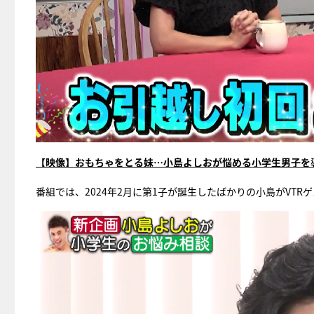
【映像】おもちゃをとる妹…小島よしおが悩める小学生男子を
番組では、2024年2月に第1子が誕生したばかりの小島がVTR