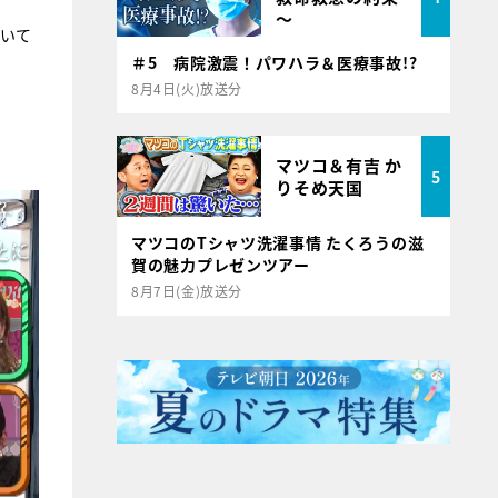
～
泣いて
＃5 病院激震！パワハラ＆医療事故!?
8月4日(火)放送分
マツコ＆有吉 か
5
りそめ天国
マツコのTシャツ洗濯事情 たくろうの滋
賀の魅力プレゼンツアー
8月7日(金)放送分