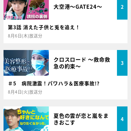
大空港～GATE24～
2
第3話 消えた子供と兎を追え！
8月6日(木)放送分
クロスロード ～救命救
3
急の約束～
＃5 病院激震！パワハラ＆医療事故!?
8月4日(火)放送分
夏色の雲が恋と嵐をま
4
きおこす