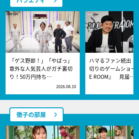
「ゲス野郎！」「やばっ」
ハマるファン続出！
意外な人気芸人がガチ裏切
切りのゲームショー『
り！50万円持ち…
E ROOM』 見届…
2026.08.10
2
徹子の部屋