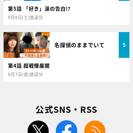
第5話 「好き」涙の告白!?
8月8日(土)放送分
名探偵のままでいて
5
第4話 超戦慄展開
8月7日(金)放送分
公式SNS・RSS
twitter
facebook
rss