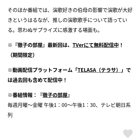
そのほか番組では、演歌好きの伯母の影響で演歌が大好
きというはるなが、推しの演歌歌手について語ってい
る。思わぬサプライズに感激する場面も。
※
『徹子の部屋』最新回は、
TVer
にて無料配信中
！
（期間限定）
※
動画配信プラットフォーム「
TELASA
（テラサ）
」で
は過去回も含めて配信中！
※番組情報：『
徹子の部屋
』
毎週月曜～金曜 午後1：00～午後1：30、テレビ朝日系
列
ス