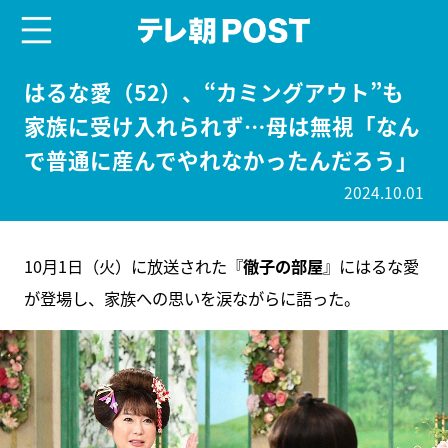
menu
テレ朝POST
はるな愛（52）、“カミングアウト”も
家族に受け入れられず…母は無視「なん
で普通に産んでやれなかったんだろう」
2024.10.01
10月1日（火）に放送された『
徹子の部屋
』にはるな愛
が登場し、家族への思いを涙ながらに語った。