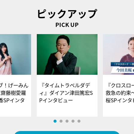
ピックアップ
PICK UP
ブ！げーみん
『タイムトラベルダデ
『クロスロー
E齋藤樹愛羅
ィ』ダイアン津田篤宏S
救急の約束
香SPインタ
Pインタビュー
桜SPイ