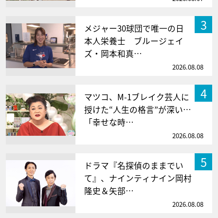
3
メジャー30球団で唯一の日
本人栄養士 ブルージェイ
ズ・岡本和真…
2026.08.08
4
マツコ、M-1ブレイク芸人に
授けた“人生の格言”が深い…
「幸せな時…
2026.08.08
5
ドラマ『名探偵のままでい
て』、ナインティナイン岡村
隆史＆矢部…
2026.08.08