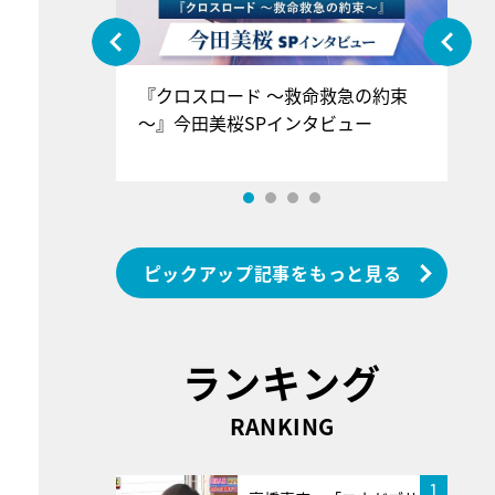
ぐ』＝LOV
『クロスロード ～救命救急の約束
『
香SPインタ
～』今田美桜SPインタビュー
ロ
ン
ピックアップ記事をもっと見る
ランキング
RANKING
1