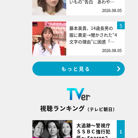
いもの”告白 あわや…
2026.08.05
5
藤本美貴、14歳長男の
服に異変→聞かされた“4
文字の理由”に困惑「…
2026.08.05
もっと見る
視聴ランキング
（テレビ朝日）
大追跡～警視庁
ＳＳＢＣ強行犯
1
係～ Season2