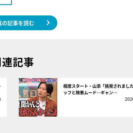
真の記事を読む
関連記事
サムネイル
…
相席スタート・山添「挑発されまし
ッフと険悪ムード…ギャン…
6
202