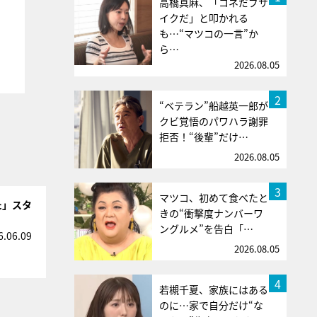
高橋真麻、「コネだブサ
イクだ」と叩かれる
も…“マツコの一言”か
ら…
2026.08.05
2
“ベテラン”船越英一郎が
クビ覚悟のパワハラ謝罪
拒否！“後輩”だけ…
2026.08.05
3
マツコ、初めて食べたと
た」スタ
きの“衝撃度ナンバーワ
ングルメ”を告白「…
6.06.09
2026.08.05
4
若槻千夏、家族にはある
のに…家で自分だけ“な