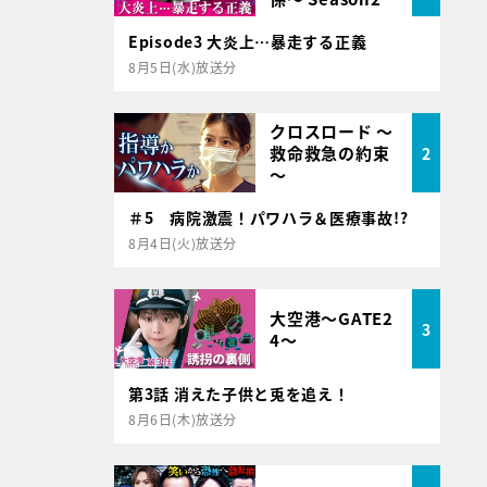
Episode3 大炎上…暴走する正義
8月5日(水)放送分
クロスロード ～
救命救急の約束
2
～
＃5 病院激震！パワハラ＆医療事故!?
8月4日(火)放送分
大空港～GATE2
3
4～
第3話 消えた子供と兎を追え！
8月6日(木)放送分