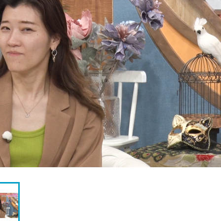
『アイ＝ラブ！げーみん
E齋藤樹愛羅＆佐々木舞
ビュー