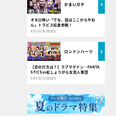
かまいガチ
4
オモロ怖い「でな、話はここからやね
ん」トラビス松倉参戦！
8月5日(水)放送分
ロンドンハーツ
5
【恋の行方は？】ラブマゲドン…FANTA
STICSvs紅しょうがら女芸人軍団
8月4日(火)放送分