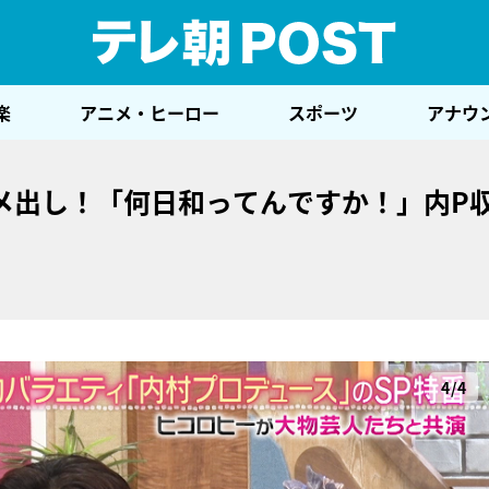
テレ
楽
アニメ・ヒーロー
スポーツ
アナウ
メ出し！「何日和ってんですか！」内P
4/4