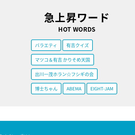
急上昇ワード
HOT WORDS
バラエティ
有吉クイズ
マツコ＆有吉 かりそめ天国
出川一茂ホラン☆フシギの会
博士ちゃん
ABEMA
EIGHT-JAM