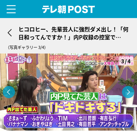
menu
テレ朝POST
ヒコロヒー、先輩芸人に強烈ダメ出し！「何
日和ってんですか！」内P収録の控室で…
（写真ギャラリー 3/4）
3/4