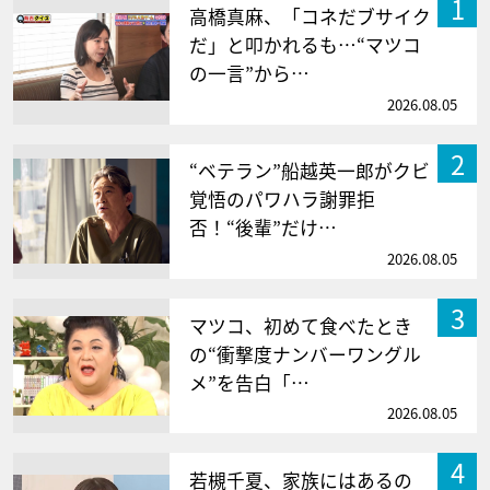
1
高橋真麻、「コネだブサイク
だ」と叩かれるも…“マツコ
の一言”から…
2026.08.05
2
“ベテラン”船越英一郎がクビ
覚悟のパワハラ謝罪拒
否！“後輩”だけ…
2026.08.05
3
マツコ、初めて食べたとき
の“衝撃度ナンバーワングル
メ”を告白「…
2026.08.05
4
若槻千夏、家族にはあるの