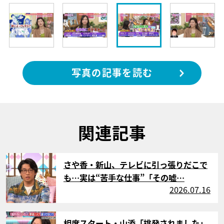
写真の記事を読む
関連記事
サムネイル
さや香・新山、テレビに引っ張りだこで
も…実は“苦手な仕事”「その嘘…
2026.07.16
サムネイル
相席スタート・山添「挑発されました」