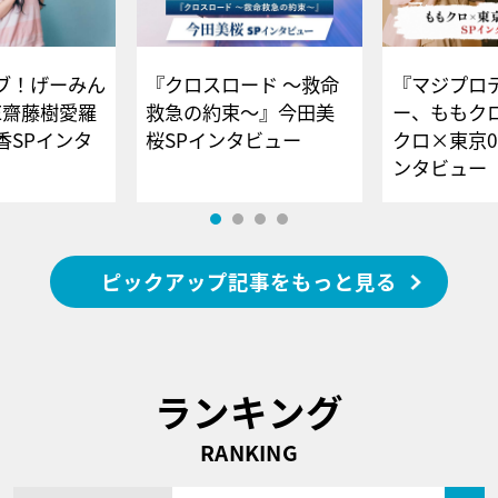
ブ！げーみん
『クロスロード ～救命
『マジプロ
E齋藤樹愛羅
救急の約束～』今田美
ー、ももク
香SPインタ
桜SPインタビュー
クロ×東京0
ンタビュー
ピックアップ記事をもっと見る
ランキング
RANKING