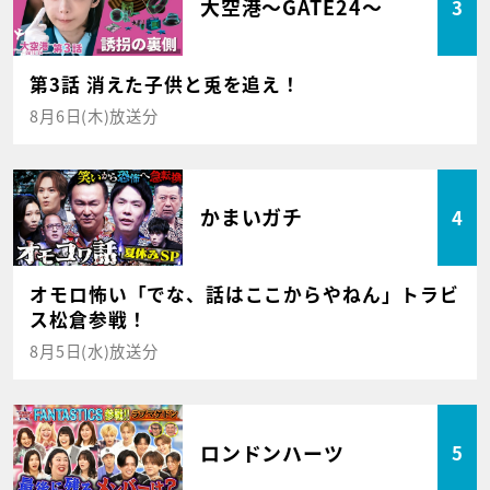
大空港～GATE24～
3
第3話 消えた子供と兎を追え！
8月6日(木)放送分
かまいガチ
4
オモロ怖い「でな、話はここからやねん」トラビ
ス松倉参戦！
8月5日(水)放送分
ロンドンハーツ
5