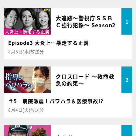
大追跡～警視庁ＳＳＢ
1
Ｃ強行犯係～ Season2
Episode3 大炎上…暴走する正義
8月5日(水)放送分
クロスロード ～救命救
2
急の約束～
＃5 病院激震！パワハラ＆医療事故!?
8月4日(火)放送分