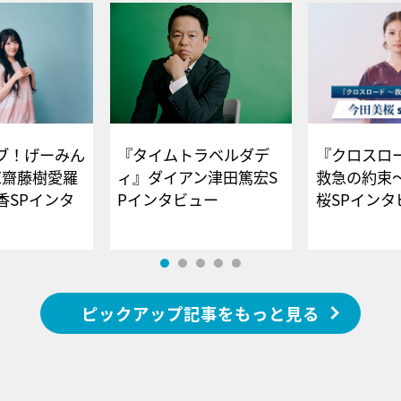
ブ！げーみん
『タイムトラベルダデ
『クロスロー
E齋藤樹愛羅
ィ』ダイアン津田篤宏S
救急の約束
香SPインタ
Pインタビュー
桜SPイ
ピックアップ記事をもっと見る