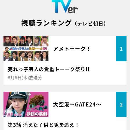
視聴ランキング
（テレビ朝日）
アメトーーク！
1
売れっ子芸人の貴重トーーク祭り!!
8月6日(木)放送分
大空港～GATE24～
2
第3話 消えた子供と兎を追え！