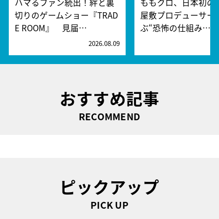
ハマるファン続出！絆と裏
ももクロ、日本初の
切りのゲームショー『TRAD
屋敷プロデューサー
E ROOM』 見届…
ぶ“恐怖の仕組み…
2026.08.09
2
おすすめ記事
RECOMMEND
ピックアップ
PICK UP