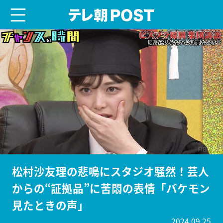
menu
テレ朝POST
松村沙友理の悲鳴にスタジオ騒然！芸人
からの“証拠品”に苦悶の表情「バケモン
見たときの声」
2024.09.25