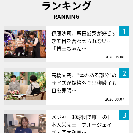
ランキング
RANKING
1
伊藤沙莉、芦田愛菜が好きす
ぎて目を合わせられない…
『博士ちゃん…
2026.08.08
2
高橋文哉、“体のある部分”の
サイズが規格外？黒柳徹子も
目を見張…
2026.08.07
3
メジャー30球団で唯一の日
本人栄養士 ブルージェイ
ズ・岡本和真…