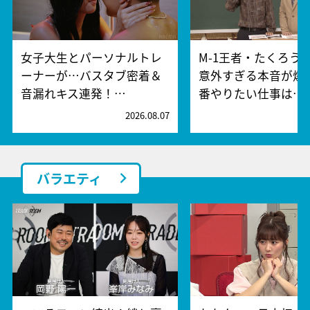
女子大生とパーソナルトレ
M-1王者・たくろう
ーナーが…バスタブ密着＆
意外すぎる本音が爆
音漏れキス連発！…
番やりたい仕事は…
2026.08.07
2
バラエティ