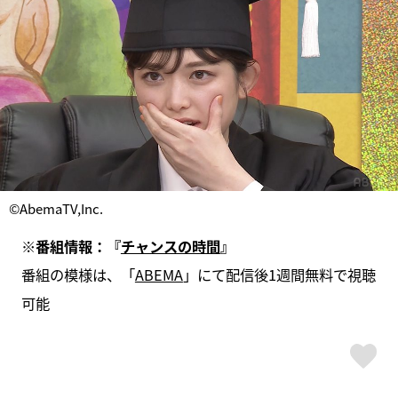
©AbemaTV,Inc.
※番組情報：『
チャンスの時間
』
番組の模様は、「
ABEMA
」にて配信後1週間無料で視聴
可能
ス