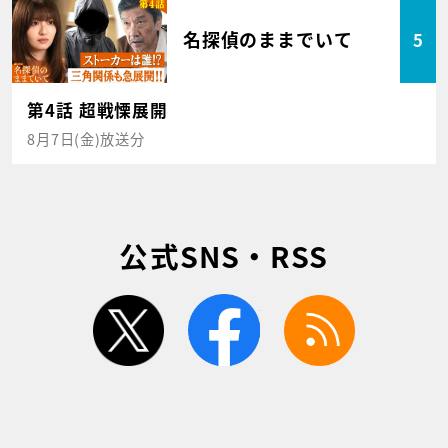
名探偵のままでいて
5
第4話 超戦慄展開
8月7日(金)放送分
公式SNS・RSS
twitter
facebook
rss