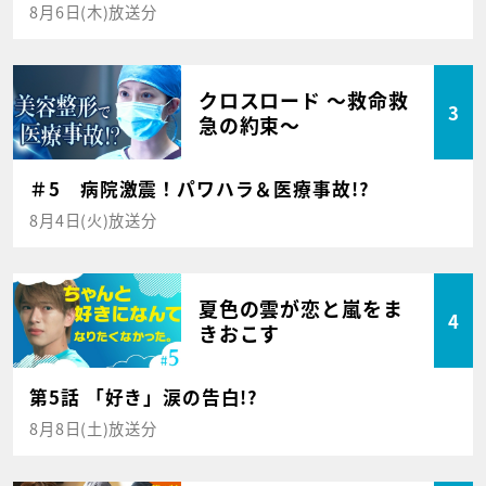
8月6日(木)放送分
クロスロード ～救命救
3
急の約束～
＃5 病院激震！パワハラ＆医療事故!?
8月4日(火)放送分
夏色の雲が恋と嵐をま
4
きおこす
第5話 「好き」涙の告白!?
8月8日(土)放送分