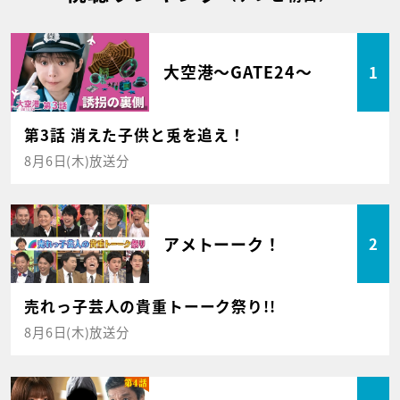
大空港～GATE24～
1
第3話 消えた子供と兎を追え！
8月6日(木)放送分
アメトーーク！
2
売れっ子芸人の貴重トーーク祭り!!
8月6日(木)放送分