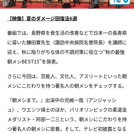
【映像】夏のダメージ回復法6選
番組では、長野県を食生活の改善などで日本一の長寿県
に導いた鎌田實先生（諏訪中央病院名誉院長）を講師に
迎え、秋に陥りがちな体の不調対策に役立つ“秋の最強
朝メシBEST15”を発表。
さらに今回は、芸能人、文化人、アスリートといった朝
メシにこだわりを持つ著名人の朝メシをチェックする。
『朝メシまで。』出演中の児嶋一哉（アンジャッシ
ュ）、ウエンツ瑛士のほか、パリオリンピックの柔道金
メダリスト・阿部一二三という、朝メシにこだわりを持
つ著名人の朝メシに密着。そして、テレビ初披露となる