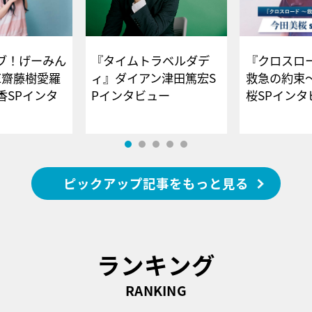
ブ！げーみん
『タイムトラベルダデ
『クロスロー
E齋藤樹愛羅
ィ』ダイアン津田篤宏S
救急の約束
香SPインタ
Pインタビュー
桜SPイ
ピックアップ記事をもっと見る
ランキング
RANKING