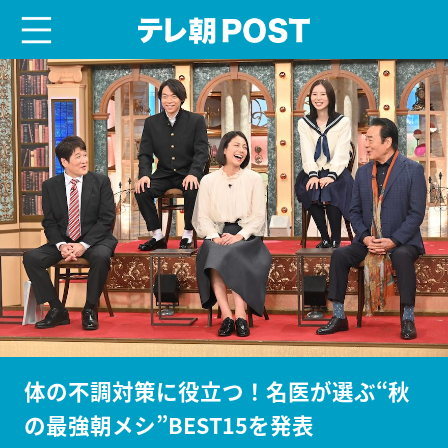
menu
テレ朝POST
体の不調対策に役立つ！名医が選ぶ“秋
の最強朝メシ”BEST15を発表