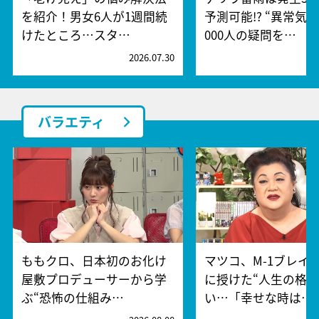
を紹介！男女6人が1週間続
予測可能!? “異常気象
けたところ…スタ…
000人の疑問を…
2026.07.30
2
バラエティ
ももクロ、日本初のお化け
マツコ、M-1ブレイ
屋敷プロデューサーから学
に授けた“人生の格言
ぶ“恐怖の仕組み…
い…「幸せな時は…