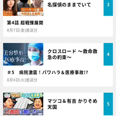
名探偵のままでいて
3
第4話 超戦慄展開
8月7日(金)放送分
クロスロード ～救命救
4
急の約束～
＃5 病院激震！パワハラ＆医療事故!?
8月4日(火)放送分
マツコ＆有吉 かりそめ
5
天国