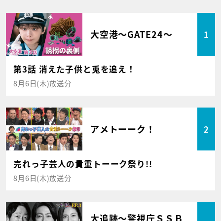
大空港～GATE24～
1
第3話 消えた子供と兎を追え！
8月6日(木)放送分
アメトーーク！
2
売れっ子芸人の貴重トーーク祭り!!
8月6日(木)放送分
大追跡～警視庁ＳＳＢ