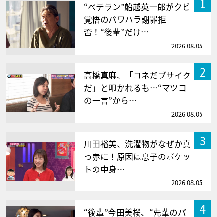
1
“ベテラン”船越英一郎がクビ
覚悟のパワハラ謝罪拒
否！“後輩”だけ…
2026.08.05
2
高橋真麻、「コネだブサイク
だ」と叩かれるも…“マツコ
の一言”から…
2026.08.05
3
川田裕美、洗濯物がなぜか真
っ赤に！原因は息子のポケッ
トの中身…
2026.08.05
4
“後輩”今田美桜、“先輩のパ