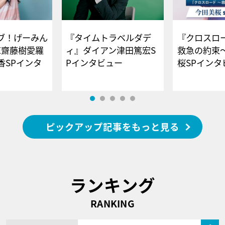
ブ！げーみん
『タイムトラベルダデ
『クロスロー
E齋藤樹愛羅
ィ』ダイアン津田篤宏S
救急の約束
香SPインタ
Pインタビュー
桜SPイ
ピックアップ記事をもっと見る
ランキング
RANKING