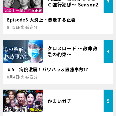
3
Ｃ強行犯係～ Season2
Episode3 大炎上…暴走する正義
8月5日(水)放送分
クロスロード ～救命救
4
急の約束～
＃5 病院激震！パワハラ＆医療事故!?
8月4日(火)放送分
かまいガチ
5