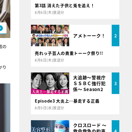
第3話 消えた子供と兎を追え！
8月6日(木)放送分
アメトーーク！
2
信の
売れっ子芸人の貴重トーーク祭り!!
8月6日(木)放送分
かり
大追跡～警視庁
ＳＳＢＣ強行犯
3
係～ Season2
Episode3 大炎上…暴走する正義
8月5日(水)放送分
クロスロード ～
救命救急の約束
4