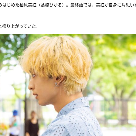
みはじめた柚原美紅（髙橋ひかる）。最終話では、美紅が自身に片思い
『アイ＝ラブ！げーみん
E齋藤樹愛羅＆佐々木舞
と盛り上がっていた。
ビュー