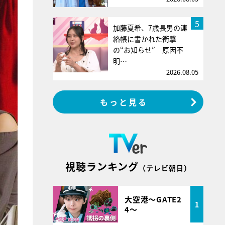
5
加藤夏希、7歳長男の連
絡帳に書かれた衝撃
の“お知らせ” 原因不
明…
2026.08.05
もっと見る
視聴ランキング
（テレビ朝日）
大空港～GATE2
1
4～