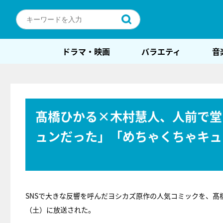
ドラマ・映画
バラエティ
音
髙橋ひかる×木村慧人、人前で堂
ュンだった」「めちゃくちゃキュ
SNSで大きな反響を呼んだヨシカズ原作の人気コミックを、髙
（土）に放送された。