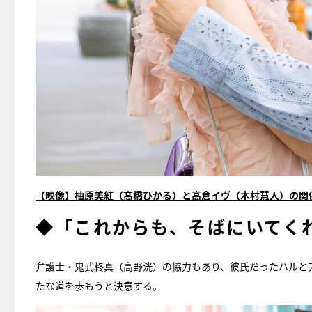
【映像】柚原美紅（髙橋ひかる）と高倉イヴ（木村慧人）の関係
◆「これからも、そばにいてく
弁護士・鬼武柊真（高野洸）の協力もあり、彼氏だったハルと
たな道を歩もうと決意する。