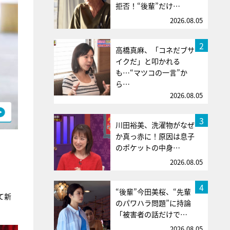
拒否！“後輩”だけ…
2026.08.05
2
高橋真麻、「コネだブサ
イクだ」と叩かれる
も…“マツコの一言”か
ら…
2026.08.05
3
川田裕美、洗濯物がなぜ
か真っ赤に！原因は息子
のポケットの中身…
2026.08.05
4
“後輩”今田美桜、“先輩
て新
のパワハラ問題”に持論
「被害者の話だけで…
2026.08.05