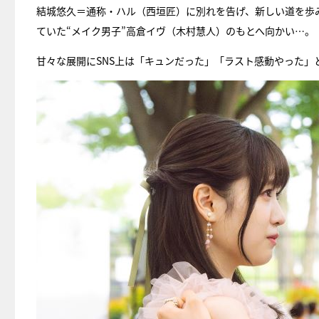
結城悠久＝通称・ハル（西垣匠）に別れを告げ、新しい道を歩
ていた“メイク男子”高倉イヴ（木村慧人）のもとへ向かい…。
甘々な展開にSNS上は「キュンだった」「ラスト感動やった」