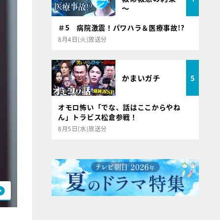
～
＃5 病院激震！パワハラ＆医療事故!?
8月4日(火)放送分
かまいガチ
5
オモロ怖い「でな、話はここからやね
ん」トラビス松倉参戦！
8月5日(水)放送分