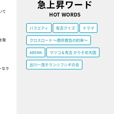
急上昇ワード
いて
HOT WORDS
バラエティ
有吉クイズ
ドラマ
を取
クロスロード ～救命救急の約束～
ABEMA
マツコ＆有吉 かりそめ天国
出川一茂ホラン☆フシギの会
トなラ