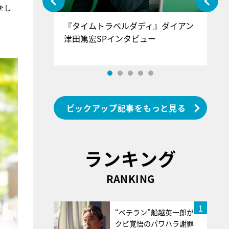
をし
ぐ』＝LOV
『タイムトラベルダディ』ダイアン
『
香SPインタ
津田篤宏SPインタビュー
～
ピックアップ記事をもっと見る
ランキング
RANKING
1
“ベテラン”船越英一郎が
クビ覚悟のパワハラ謝罪