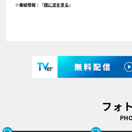
※番組情報：『
顔に泥を塗る
』
フォ
PHO