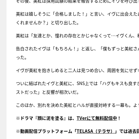
その後、美紅は採用試験の結果を報告するためにイヴを呼び出
美紅は嬉しそうに「合格しました！」と言い、イヴに出会えた
くれませんか？」と切り出した。
美紅は「友達とか、憧れの存在とかじゃなくって…イヴくん、
告白されたイヴは「もちろん！」と返し、「僕もずっと美紅さ
った。
イヴが美紅を抱きしめると二人は見つめ合い、周囲を気にせず
ついに結ばれたイヴと美紅に、SNS上では「ハグもキスも良
ストだった」と反響が相次いだ。
このほか、別れを決めた美紅とハルが直接対峙する一幕も。よ
※ドラマ『顔に泥を塗る』は、
TVerにて無料配信中
！
※動画配信プラットフォーム「
TELASA（テラサ）
」では過去