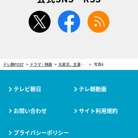
twitter
facebook
rss
テレ朝POST
ドラマ・映画
大泉洋、主演ドラマ『終りに見た街』撮影終了で両手突き上げる！サプライズには“苦言”も
写真4
テレビ朝日
テレ朝動画
お問い合わせ
サイト利用規約
プライバシーポリシー