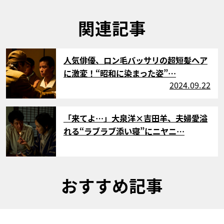
関連記事
サムネイル
人気俳優、ロン毛バッサリの超短髪ヘア
に激変！“昭和に染まった姿”…
2024.09.22
サムネイル
「来てよ…」大泉洋×吉田羊、夫婦愛溢
れる“ラブラブ添い寝”にニヤニ…
おすすめ記事