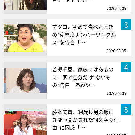
2026.08.05
3
マツコ、初めて食べたとき
の“衝撃度ナンバーワングル
メ”を告白「…
2026.08.05
4
若槻千夏、家族にはあるの
に…家で自分だけ“ないも
の”告白 あわや…
2026.08.05
5
藤本美貴、14歳長男の服に
異変→聞かされた“4文字の理
由”に困惑「…