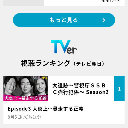
2026.08.05
もっと見る
視聴ランキング
（テレビ朝日）
大追跡～警視庁ＳＳＢ
1
Ｃ強行犯係～ Season2
Episode3 大炎上…暴走する正義
8月5日(水)放送分