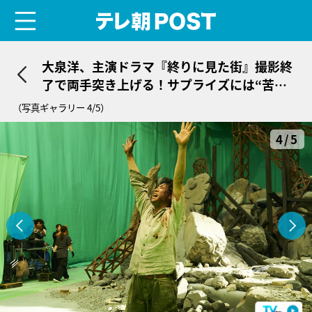
menu
テレ朝POST
大泉洋、主演ドラマ『終りに見た街』撮影終
了で両手突き上げる！サプライズには“苦
言”も
（写真ギャラリー 4/5）
4/5