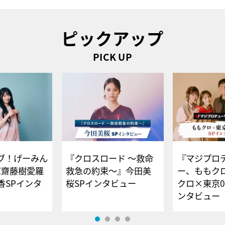
ピックアップ
PICK UP
ブ！げーみん
『クロスロード ～救命
『マジプロ
E齋藤樹愛羅
救急の約束～』今田美
ー、ももク
香SPインタ
桜SPインタビュー
クロ×東京0
ンタビュー