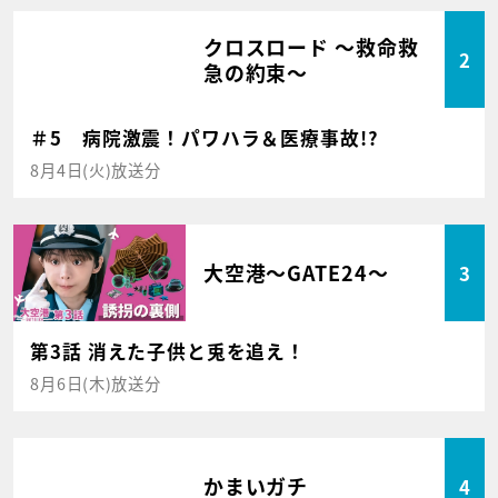
クロスロード ～救命救
2
急の約束～
＃5 病院激震！パワハラ＆医療事故!?
8月4日(火)放送分
大空港～GATE24～
3
第3話 消えた子供と兎を追え！
8月6日(木)放送分
かまいガチ
4