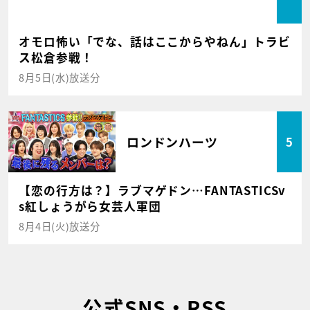
オモロ怖い「でな、話はここからやねん」トラビ
ス松倉参戦！
8月5日(水)放送分
ロンドンハーツ
5
【恋の行方は？】ラブマゲドン…FANTASTICSv
s紅しょうがら女芸人軍団
8月4日(火)放送分
公式SNS・RSS