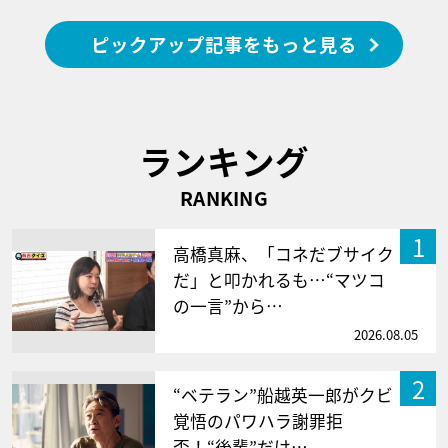
ピックアップ記事をもっと見る
ランキング
RANKING
1
高橋真麻、「コネだブサイク
だ」と叩かれるも…“マツコ
の一言”から…
2026.08.05
2
“ベテラン”船越英一郎がクビ
覚悟のパワハラ謝罪拒
否！“後輩”だけ…